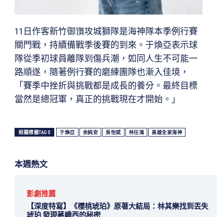
11日作客新竹御嵿攻城獅隊是海神隊本季例行賽
關門戰，持續備戰季後賽的到來。于煥亞表示球
隊從季初球員離隊到傷兵潮，如同人生不可能一
路順遂，隨著例行賽的磨練團隊也漸入佳境，
「賽季中挫折與挑戰都是成長的養分。最終目標
當然是總冠軍，真正的挑戰現在才開始。」
相關標籤TAGS
于煥亞
余純安
吳怡斌
林任鴻
高雄全家海神
本週熱文
影劇推薦
【深度特寫】《櫻桃琥珀》原著大結局：林其樂找到丟失
琥珀 發現蔣嶠西的秘密