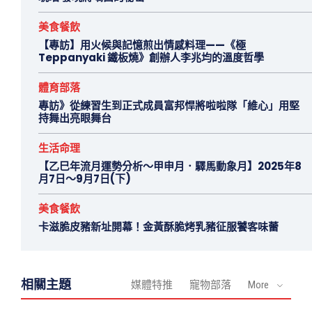
美食餐飲
【專訪】用火候與記憶煎出情感料理——《極
Teppanyaki 鐵板燒》創辦人李兆均的溫度哲學
體育部落
專訪》從練習生到正式成員富邦悍將啦啦隊「維心」用堅
持舞出亮眼舞台
生活命理
【乙巳年流月運勢分析～甲申月．驛馬動象月】2025年8
月7日～9月7日(下)
美食餐飲
卡滋脆皮豬新址開幕！金黃酥脆烤乳豬征服饕客味蕾
相關主題
媒體特推
寵物部落
More