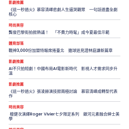
影劇推薦
《這一秒過火》慕容清嶧悲劇人生逼哭觀眾 一句話道盡全劇
核心
時尚美容
龔俊巴黎街拍掀熱議！ 「不費力時髦」成今夏最佳示範
體育部落
戰神3,000份加盟特報席捲臺北 邀球迷見證林庭謙新篇章
影劇推薦
AI不只拍短劇！中國布局AI電影新時代 影視人才需求同步升
溫
影劇推薦
《這一秒過火》張凌赫演技掀兩極討論 慕容清嶧成轉型代表
作
時尚美容
檀健次演繹Roger Vivier七夕限定系列 銀河元素融合紳士美
學