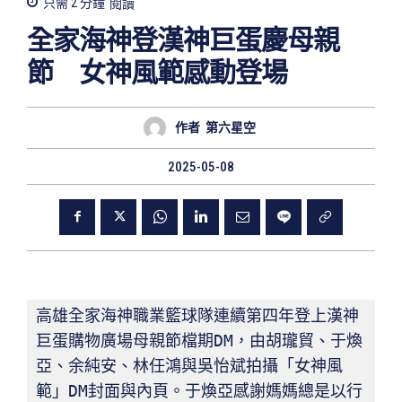
只需 2
分鐘
閱讀
全家海神登漢神巨蛋慶母親
節 女神風範感動登場
作者
第六星空
2025-05-08
高雄全家海神職業籃球隊連續第四年登上漢神
巨蛋購物廣場母親節檔期DM，由胡瓏貿、于煥
亞、余純安、林任鴻與吳怡斌拍攝「女神風
範」DM封面與內頁。于煥亞感謝媽媽總是以行