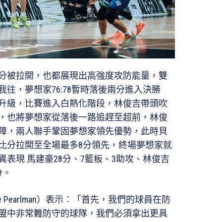
分被拉開，也都展現出高強度攻防能量，雙
往，夢想家76:78暫時落後兩分進入決勝
升級，比賽進入白熱化階段，林俊吉帶頭吹
，也將夢想家從落後一路追趕至超前，林俊
屏障，兩人聯手鞏固夢想家領先優勢，此時貝
比分拉開至全場最多8分領先，終場夢想家就
優異表現 馬建豪28分、7籃板、3助攻、林俊吉
分。
 Pearlman）表示：「首先，我們的球員在防
盟中非常難防守的球隊，我們必須拿出更具