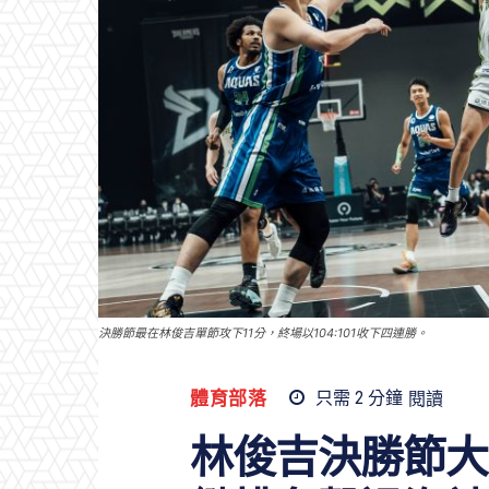
決勝節最在林俊吉單節攻下11分，終場以104:101收下四連勝。
體育部落
只需 2
分鐘
閱讀
林俊吉決勝節大