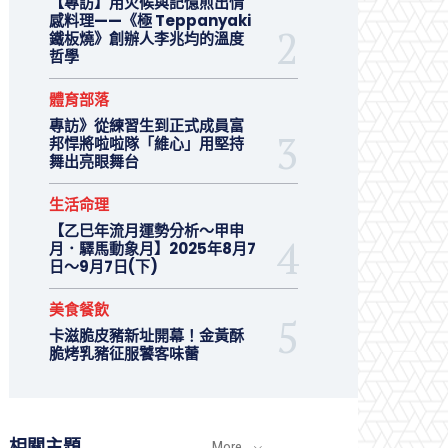
【專訪】用火候與記憶煎出情
感料理——《極 Teppanyaki
鐵板燒》創辦人李兆均的溫度
哲學
體育部落
專訪》從練習生到正式成員富
邦悍將啦啦隊「維心」用堅持
舞出亮眼舞台
生活命理
【乙巳年流月運勢分析～甲申
月．驛馬動象月】2025年8月7
日～9月7日(下)
美食餐飲
卡滋脆皮豬新址開幕！金黃酥
脆烤乳豬征服饕客味蕾
相關主題
More