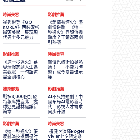
時尚美容
影劇推薦
崔秀彬登《GQ
《愛情有煙火》憑
KOREA》西裝混搭
劇情逆襲 《這一
街頭美學 展現現
秒過火》靠顏值撐
代男士多元魅力
熱度？王楚然兩劇
引熱議
影劇推薦
時尚美容
《這一秒過火》慕
龔俊巴黎街拍掀熱
容清嶧悲劇人生逼
議！ 「不費力時
哭觀眾 一句話道
髦」成今夏最佳示
盡全劇核心
範
體育部落
影劇推薦
戰神3,000份加盟
AI不只拍短劇！中
特報席捲臺北 邀
國布局AI電影新時
球迷見證林庭謙新
代 影視人才需求
篇章
同步升溫
影劇推薦
時尚美容
《這一秒過火》張
檀健次演繹Roger
凌赫演技掀兩極討
Vivier七夕限定系