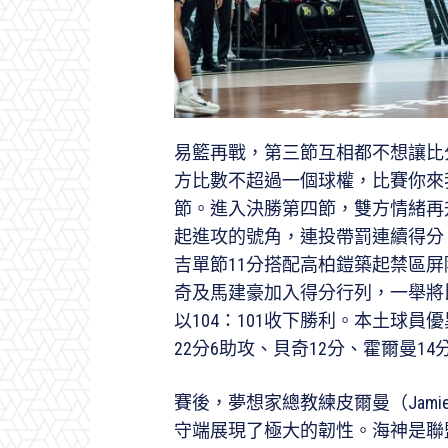
易籃再戰，第三節互相都不想讓比
方比數不超過一個球權，比賽你來我
節。進入決勝第四節，雙方情緒再
起進攻的號角，連投帶罰連續得分
吉單節11分搭配高柏鎧築起禁區
奇及馬建豪加入得分行列，一舉將
以104：101收下勝利。本土球員
22分6助攻、貝奇12分、霍爾曼14
賽後，夢想家總教練皮爾曼（Jamie
守端展現了極大的韌性。海神是聯