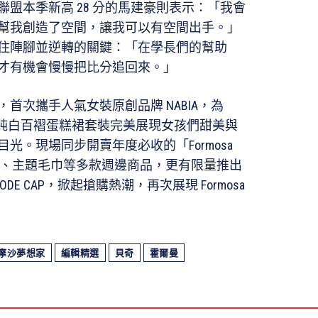
盟本季新高 28 分的馬建豪則表示：「我會
幫我創造了空間，讓我可以有空間出手。」
住陣腳並逆轉的關鍵：「在學長們的幫助
才有機會慢慢把比分追回來。」
首次攜手人氣女裝原創品牌 NABIA，為
新制服。純白百褶蛋糕裙套裝完美展現女孩們甜美與
光。現場同步開賣年度必收的「Formosa
配件、主題毛巾等多款週邊商品，更有限量推出
IA MODE CAP，掀起搶購熱潮，再次展現 Formosa
摩沙夢想家
編輯精選
貝奇
霍爾曼