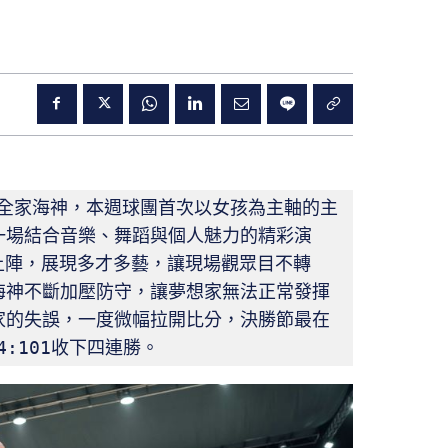
雄全家海神，本週球團首次以女孩為主軸的主
一場結合音樂、舞蹈與個人魅力的精彩演
員輪番上陣，展現多才多藝，讓現場觀眾目不轉
海神不斷加壓防守，讓夢想家無法正常發揮
家的失誤，一度微幅拉開比分，決勝節最在
4:101收下四連勝。