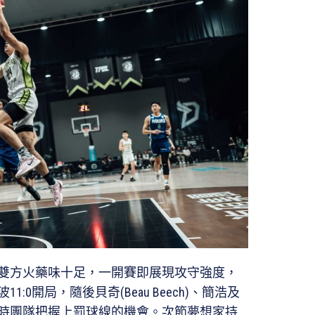
雙方火藥味十足，一開賽即展現攻守強度，
0開局，隨後貝奇(Beau Beech)、簡浩及
時團隊把握上罰球線的機會。次節夢想家持