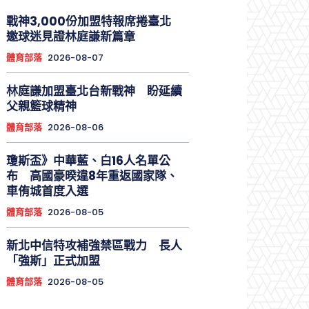
戰神3,000份加盟特報席捲臺北
邀球迷見證林庭謙新篇章
體育部落
2026-08-07
林庭謙加盟臺北台新戰神 盼延續
父親籃球精神
體育部落
2026-08-06
瓊斯盃》中華藍、白16人名單公
布 高國豪暌違8年重返國家隊、
車侑城首度入選
體育部落
2026-08-05
新北中信特攻補強禁區戰力 長人
「強斯」正式加盟
體育部落
2026-08-05