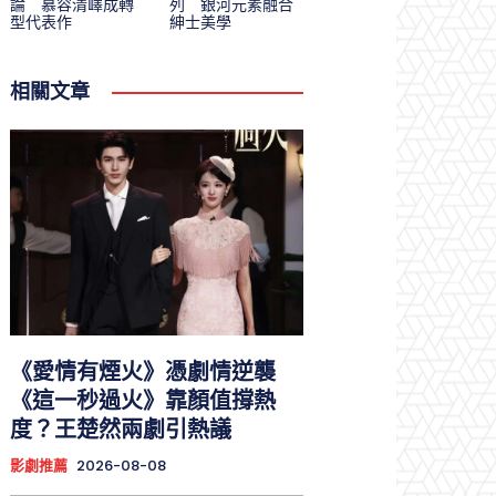
論 慕容清嶧成轉
列 銀河元素融合
型代表作
紳士美學
相關文章
《愛情有煙火》憑劇情逆襲
《這一秒過火》靠顏值撐熱
度？王楚然兩劇引熱議
影劇推薦
2026-08-08