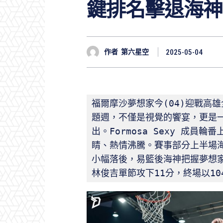
鍵排名擊退海神
作者
第六星空
2025-05-04
福爾摩沙夢想家今(04)迎戰高
題週，不僅是視覺的饗宴，更是
出。Formosa Sexy 成
睛、熱情沸騰。賽事部分上半場
小幅落後，易籃後海神把握夢想
林俊吉單節攻下11分，終場以10