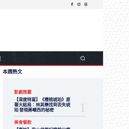
技
本週熱文
影劇推薦
【深度特寫】《櫻桃琥珀》原
著大結局：林其樂找到丟失琥
珀 發現蔣嶠西的秘密
美食餐飲