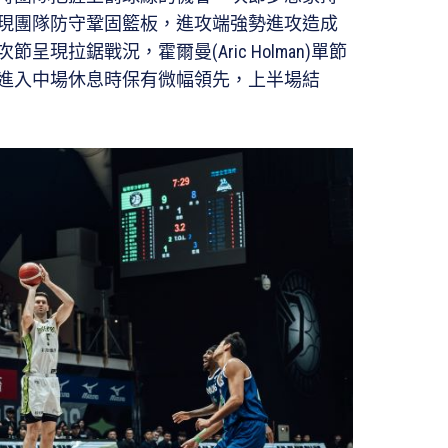
現團隊防守鞏固籃板，進攻端強勢進攻造成
現拉鋸戰況，霍爾曼(Aric Holman)單節
家進入中場休息時保有微幅領先，上半場結