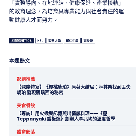
「實務導向、在地連結、健康促進、產業接軌」
的教育理念，為培育具專業能力與社會責任的運
動健康人才而努力。
相關標籤TAGS
HBL
南華大學
輔仁中學
高俊雄
本週熱文
影劇推薦
【深度特寫】《櫻桃琥珀》原著大結局：林其樂找到丟失
琥珀 發現蔣嶠西的秘密
美食餐飲
【專訪】用火候與記憶煎出情感料理——《極
Teppanyaki 鐵板燒》創辦人李兆均的溫度哲學
體育部落