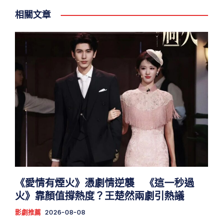
相關文章
《愛情有煙火》憑劇情逆襲 《這一秒過
火》靠顏值撐熱度？王楚然兩劇引熱議
影劇推薦
2026-08-08