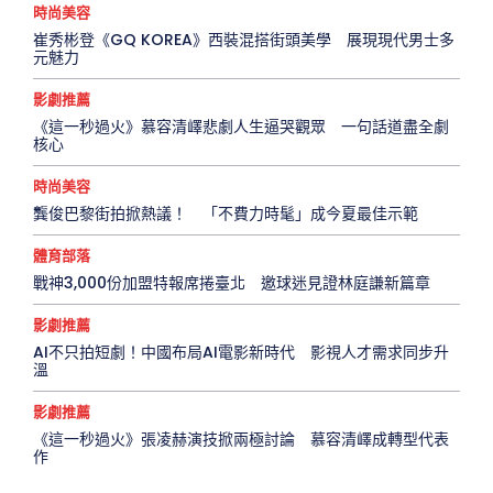
時尚美容
崔秀彬登《GQ KOREA》西裝混搭街頭美學 展現現代男士多
元魅力
影劇推薦
《這一秒過火》慕容清嶧悲劇人生逼哭觀眾 一句話道盡全劇
核心
時尚美容
龔俊巴黎街拍掀熱議！ 「不費力時髦」成今夏最佳示範
體育部落
戰神3,000份加盟特報席捲臺北 邀球迷見證林庭謙新篇章
影劇推薦
AI不只拍短劇！中國布局AI電影新時代 影視人才需求同步升
溫
影劇推薦
《這一秒過火》張凌赫演技掀兩極討論 慕容清嶧成轉型代表
作