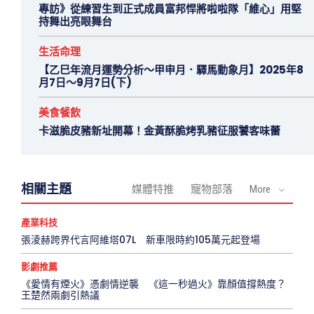
專訪》從練習生到正式成員富邦悍將啦啦隊「維心」用堅
持舞出亮眼舞台
生活命理
【乙巳年流月運勢分析～甲申月．驛馬動象月】2025年8
月7日～9月7日(下)
美食餐飲
卡滋脆皮豬新址開幕！金黃酥脆烤乳豬征服饕客味蕾
相關主題
媒體特推
寵物部落
More
產業科技
張淩赫跨界代言阿維塔07L 新車限時約105萬元起登場
影劇推薦
《愛情有煙火》憑劇情逆襲 《這一秒過火》靠顏值撐熱度？
王楚然兩劇引熱議