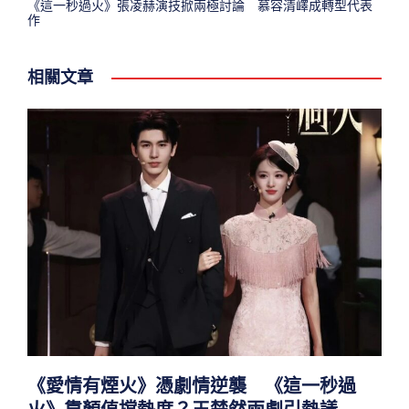
《這一秒過火》張凌赫演技掀兩極討論 慕容清嶧成轉型代表
作
相關文章
《愛情有煙火》憑劇情逆襲 《這一秒過