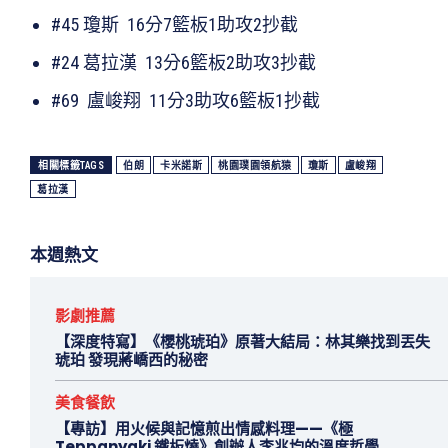
#45 瓊斯 16分7籃板1助攻2抄截
#24 葛拉漢 13分6籃板2助攻3抄截
#69 盧峻翔 11分3助攻6籃板1抄截
相關標籤TAGS
伯朗
卡米諾斯
桃園璞園領航猿
瓊斯
盧峻翔
葛拉漢
本週熱文
影劇推薦
【深度特寫】《櫻桃琥珀》原著大結局：林其樂找到丟失
琥珀 發現蔣嶠西的秘密
美食餐飲
【專訪】用火候與記憶煎出情感料理——《極
Teppanyaki 鐵板燒》創辦人李兆均的溫度哲學