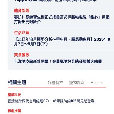
體育部落
專訪》從練習生到正式成員富邦悍將啦啦隊「維心」用堅
持舞出亮眼舞台
生活命理
【乙巳年流月運勢分析～甲申月．驛馬動象月】2025年8
月7日～9月7日(下)
美食餐飲
卡滋脆皮豬新址開幕！金黃酥脆烤乳豬征服饕客味蕾
相關主題
媒體特推
寵物部落
More
產業科技
張淩赫跨界代言阿維塔07L 新車限時約105萬元起登場
影劇推薦