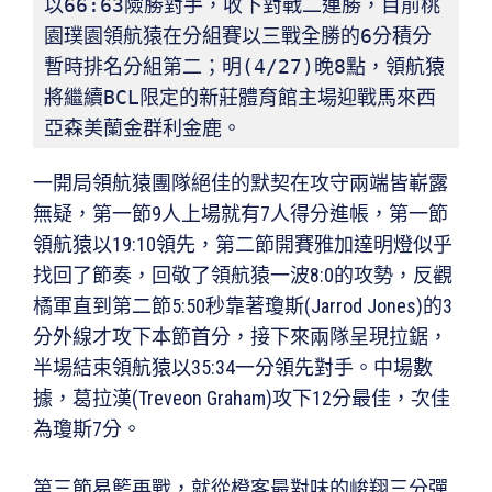
以66:63險勝對手，收下對戰二連勝，目前桃
園璞園領航猿在分組賽以三戰全勝的6分積分
暫時排名分組第二；明(4/27)晚8點，領航猿
將繼續BCL限定的新莊體育館主場迎戰馬來西
亞森美蘭金群利金鹿。
一開局領航猿團隊絕佳的默契在攻守兩端皆嶄露
無疑，第一節9人上場就有7人得分進帳，第一節
領航猿以19:10領先，第二節開賽雅加達明燈似乎
找回了節奏，回敬了領航猿一波8:0的攻勢，反觀
橘軍直到第二節5:50秒靠著瓊斯(Jarrod Jones)的3
分外線才攻下本節首分，接下來兩隊呈現拉鋸，
半場結束領航猿以35:34一分領先對手。中場數
據，葛拉漢(Treveon Graham)攻下12分最佳，次佳
為瓊斯7分。
第三節易籃再戰，就從橙客最對味的峻翔三分彈