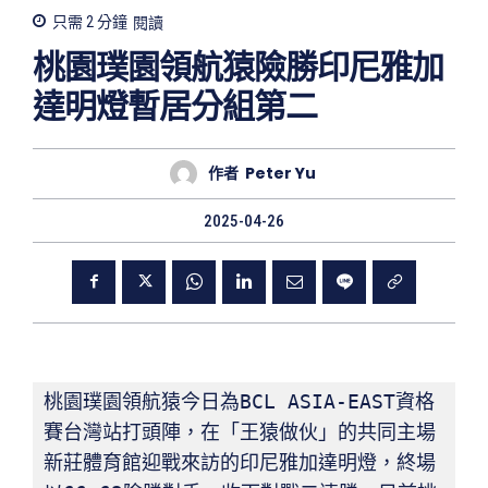
只需 2
分鐘
閱讀
桃園璞園領航猿險勝印尼雅加
達明燈暫居分組第二
作者
Peter Yu
2025-04-26
桃園璞園領航猿今日為BCL ASIA-EAST資格
賽台灣站打頭陣，在「王猿做伙」的共同主場
新莊體育館迎戰來訪的印尼雅加達明燈，終場