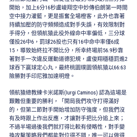
開始，加上6分16秒盧峻翔空中妙傳伯朗第一時間
空中接力灌籃，更是振奮全場橙客，此外也靠著
持續加壓的防守頻頻造成對手失誤，有效限制對
手得分，但領航猿此役外線命中率偏低，三分球
僅投26中6，罰球26投也只有16中命中率僅6成
15，導致始終拉不開比分，所幸終場前56.9秒靠
著對手一次違反運動道德犯規，盧俊翔穩穩罰進2
球吞下贏球定心丸，最終桃園璞園領航猿以66:63
險勝對手印尼雅加達明燈。
領航猿總教練卡米諾斯(Iurgi Caminos) 認為這場是
艱難但重要的勝利，「開局我們攻守打得滿好
的，但第二節對手開始增加防守強度，但我們沒
有及時跟上作出反應，才讓對手把比分追上來；
不過半場過後我們就打得比較有侵略性，對手變
換攻擊策略我們都能對位得不錯，唯一可以做得