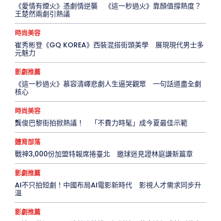
《愛情有煙火》憑劇情逆襲 《這一秒過火》靠顏值撐熱度？
王楚然兩劇引熱議
時尚美容
崔秀彬登《GQ KOREA》西裝混搭街頭美學 展現現代男士多
元魅力
影劇推薦
《這一秒過火》慕容清嶧悲劇人生逼哭觀眾 一句話道盡全劇
核心
時尚美容
龔俊巴黎街拍掀熱議！ 「不費力時髦」成今夏最佳示範
體育部落
戰神3,000份加盟特報席捲臺北 邀球迷見證林庭謙新篇章
影劇推薦
AI不只拍短劇！中國布局AI電影新時代 影視人才需求同步升
溫
影劇推薦