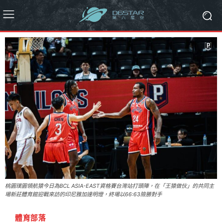
桃園璞園領航猿今日為BCL ASIA-EAST資格賽台灣站打頭陣，在「王猿做伙」的共同主
場新莊體育館迎戰來訪的印尼雅加達明燈，終場以66:63險勝對手
體育部落