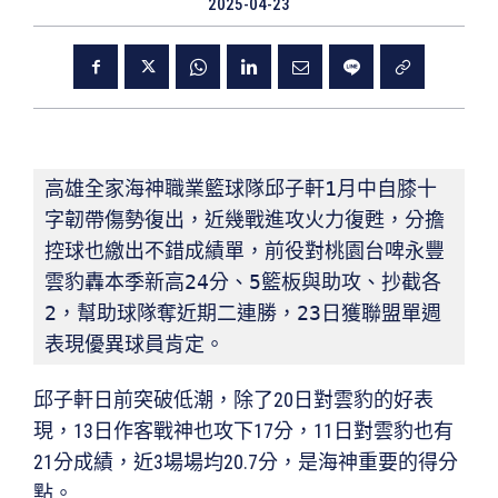
2025-04-23
高雄全家海神職業籃球隊邱子軒1月中自膝十
字韌帶傷勢復出，近幾戰進攻火力復甦，分擔
控球也繳出不錯成績單，前役對桃園台啤永豐
雲豹轟本季新高24分、5籃板與助攻、抄截各
2，幫助球隊奪近期二連勝，23日獲聯盟單週
表現優異球員肯定。
邱子軒日前突破低潮，除了20日對雲豹的好表
現，13日作客戰神也攻下17分，11日對雲豹也有
21分成績，近3場場均20.7分，是海神重要的得分
點。