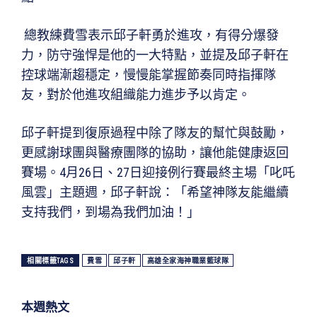
總教練費雪表示邱子軒勇於進攻，有得分爆發
力，防守強悍是他的一大特點，並提及邱子軒在
控球端漸趨穩定，慢慢能掌握節奏同時指揮隊
友，對於他進攻組織能力進步予以肯定。
邱子軒提到復原過程中除了隊友的幫忙與鼓勵，
更感謝球團與醫療團隊的協助，讓他能健康返回
賽場。4月26日、27日迎接例行賽最終主場「叱吒
風雲」主題週，邱子軒說：「希望神隊友能繼續
支持我們，到場為我們加油！」
相關標籤TAGS
費雪
邱子軒
高雄全家海神職業籃球隊
本週熱文