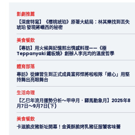
影劇推薦
【深度特寫】《櫻桃琥珀》原著大結局：林其樂找到丟失
琥珀 發現蔣嶠西的秘密
美食餐飲
【專訪】用火候與記憶煎出情感料理——《極
Teppanyaki 鐵板燒》創辦人李兆均的溫度哲學
體育部落
專訪》從練習生到正式成員富邦悍將啦啦隊「維心」用堅
持舞出亮眼舞台
生活命理
【乙巳年流月運勢分析～甲申月．驛馬動象月】2025年8
月7日～9月7日(下)
美食餐飲
卡滋脆皮豬新址開幕！金黃酥脆烤乳豬征服饕客味蕾