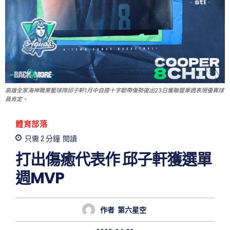
高雄全家海神職業籃球隊邱子軒1月中自膝十字韌帶傷勢復出23日獲聯盟單週表現優異球
員肯定。
體育部落
只需 2
分鐘
閱讀
打出傷癒代表作 邱子軒獲選單
週MVP
作者
第六星空