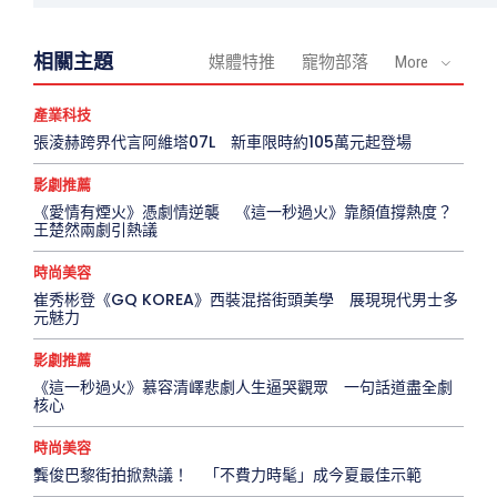
相關主題
媒體特推
寵物部落
More
產業科技
張淩赫跨界代言阿維塔07L 新車限時約105萬元起登場
影劇推薦
《愛情有煙火》憑劇情逆襲 《這一秒過火》靠顏值撐熱度？
王楚然兩劇引熱議
時尚美容
崔秀彬登《GQ KOREA》西裝混搭街頭美學 展現現代男士多
元魅力
影劇推薦
《這一秒過火》慕容清嶧悲劇人生逼哭觀眾 一句話道盡全劇
核心
時尚美容
龔俊巴黎街拍掀熱議！ 「不費力時髦」成今夏最佳示範