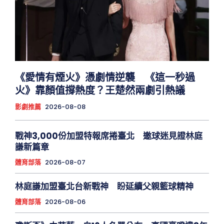
《愛情有煙火》憑劇情逆襲 《這一秒過
火》靠顏值撐熱度？王楚然兩劇引熱議
影劇推薦
2026-08-08
戰神3,000份加盟特報席捲臺北 邀球迷見證林庭
謙新篇章
體育部落
2026-08-07
林庭謙加盟臺北台新戰神 盼延續父親籃球精神
體育部落
2026-08-06