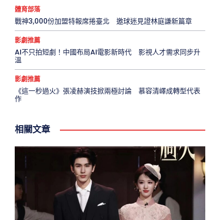
體育部落
戰神3,000份加盟特報席捲臺北 邀球迷見證林庭謙新篇章
影劇推薦
AI不只拍短劇！中國布局AI電影新時代 影視人才需求同步升
溫
影劇推薦
《這一秒過火》張凌赫演技掀兩極討論 慕容清嶧成轉型代表
作
相關文章