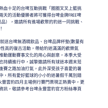
熱血十足的台啤互動挑戰「圈圈叉叉上籃挑
天的活動優勝者將可獲得台啤金牌FREE啤
獎品），邀請所有進場歡聚的豹迷一同挑戰、
！
場就送台啤無酒精飲品、台啤品牌杯墊(數量有
動性高的復古活動，帶給豹迷滿滿的歡樂氣
推動運動賽事文化的用心與創意，本季大受
也持續進行中，誠摯邀請所有球迷本週末蒞
後賽之路加油打氣，此外深受孩子喜愛的暑
中，所有愛好籃球的小小豹迷暑假千萬別錯
啤永豐雲豹四月主場例行賽門票現正熱賣中，更
資訊，敬請參考台啤永豐雲豹官方粉絲專頁