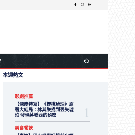
技
本週熱文
影劇推薦
【深度特寫】《櫻桃琥珀》原
著大結局：林其樂找到丟失琥
珀 發現蔣嶠西的秘密
美食餐飲