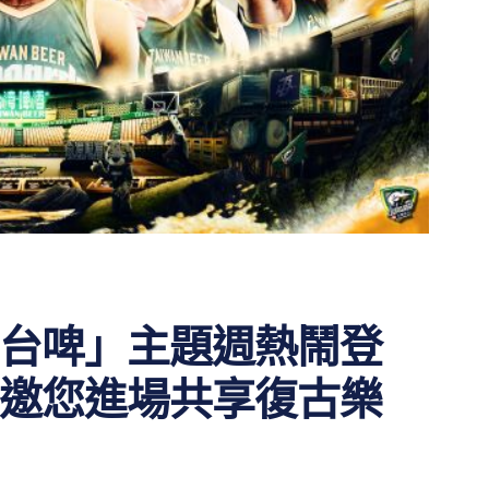
台啤」主題週熱鬧登
邀您進場共享復古樂