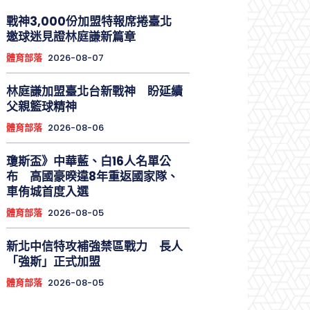
戰神3,000份加盟特報席捲臺北
邀球迷見證林庭謙新篇章
體育部落
2026-08-07
林庭謙加盟臺北台新戰神 盼延續
父親籃球精神
體育部落
2026-08-06
瓊斯盃》中華藍、白16人名單公
布 高國豪暌違8年重返國家隊、
車侑城首度入選
體育部落
2026-08-05
新北中信特攻補強禁區戰力 長人
「強斯」正式加盟
體育部落
2026-08-05