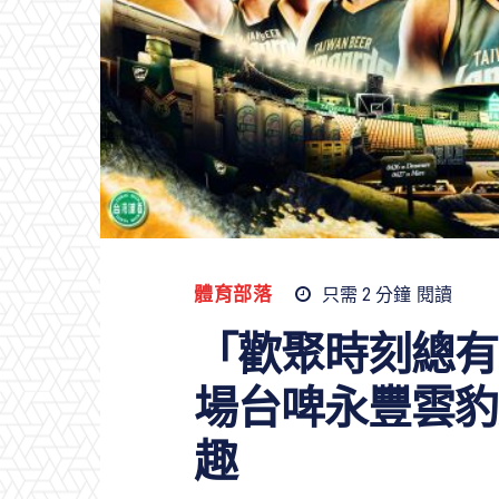
體育部落
只需 2
分鐘
閱讀
「歡聚時刻總有
場台啤永豐雲豹
趣