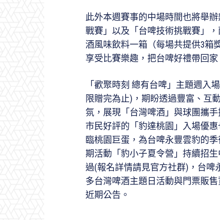
此外本週賽事的中場時間也將舉辦
戰賽」以及「台啤技術挑戰賽」，兩
酒風味飲料一箱（每場共提供3箱
享受比賽樂趣，把台啤好禮帶回家
「歡聚時刻 總有台啤」主題週入
限贈完為止)，期盼透過豐富、互
氛，展現「台灣啤酒」與球團攜手
市民好評的「豹達桃園」入場優惠
臨桃園巨蛋，為台啤永豐雲豹的季
期活動「豹小子夏令營」持續招生
過(報名詳情請見官方社群)，台
多台灣啤酒主題日活動與門票販售
近期公告。