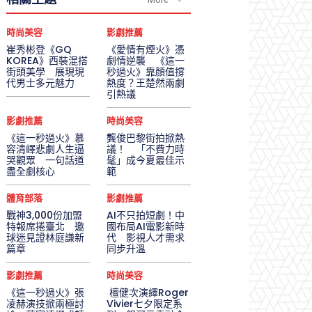
時尚美容
影劇推薦
崔秀彬登《GQ
《愛情有煙火》憑
KOREA》西裝混搭
劇情逆襲 《這一
街頭美學 展現現
秒過火》靠顏值撐
代男士多元魅力
熱度？王楚然兩劇
引熱議
影劇推薦
時尚美容
《這一秒過火》慕
龔俊巴黎街拍掀熱
容清嶧悲劇人生逼
議！ 「不費力時
哭觀眾 一句話道
髦」成今夏最佳示
盡全劇核心
範
體育部落
影劇推薦
戰神3,000份加盟
AI不只拍短劇！中
特報席捲臺北 邀
國布局AI電影新時
球迷見證林庭謙新
代 影視人才需求
篇章
同步升溫
影劇推薦
時尚美容
《這一秒過火》張
檀健次演繹Roger
凌赫演技掀兩極討
Vivier七夕限定系