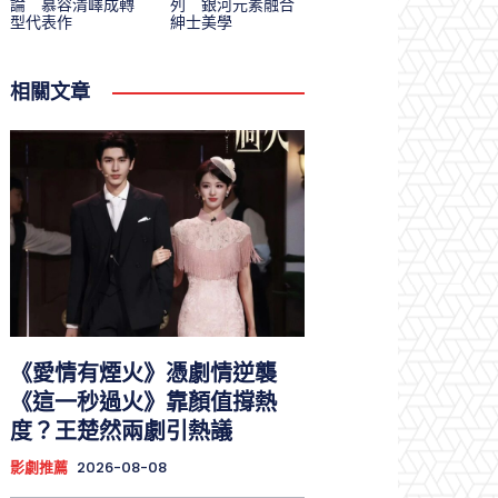
論 慕容清嶧成轉
列 銀河元素融合
型代表作
紳士美學
相關文章
《愛情有煙火》憑劇情逆襲
《這一秒過火》靠顏值撐熱
度？王楚然兩劇引熱議
影劇推薦
2026-08-08