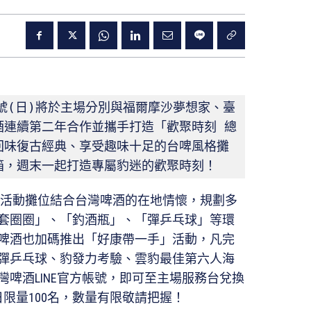
7號(日)將於主場分別與福爾摩沙夢想家、臺
酒連續第二年合作並攜手打造「歡聚時刻 總
回味復古經典、享受趣味十足的台啤風格攤
箱，週末一起打造專屬豹迷的歡聚時刻！
週活動攤位結合台灣啤酒的在地情懷，規劃多
套圈圈」、「釣酒瓶」、「彈乒乓球」等環
啤酒也加碼推出「好康帶一手」活動，凡完
彈乒乓球、豹發力考驗、雲豹最佳第六人海
啤酒LINE官方帳號，即可至主場服務台兌換
限量100名，數量有限敬請把握！