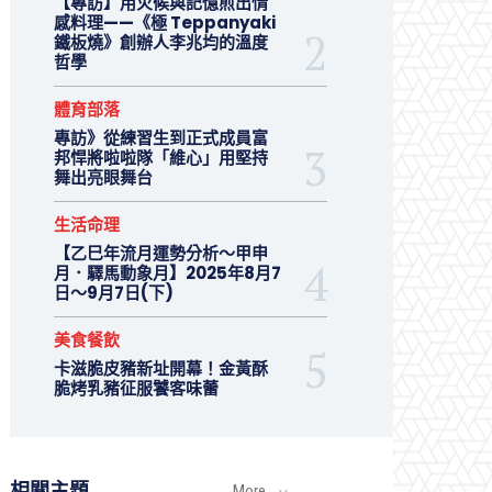
【專訪】用火候與記憶煎出情
感料理——《極 Teppanyaki
鐵板燒》創辦人李兆均的溫度
哲學
體育部落
專訪》從練習生到正式成員富
邦悍將啦啦隊「維心」用堅持
舞出亮眼舞台
生活命理
【乙巳年流月運勢分析～甲申
月．驛馬動象月】2025年8月7
日～9月7日(下)
美食餐飲
卡滋脆皮豬新址開幕！金黃酥
脆烤乳豬征服饕客味蕾
相關主題
More