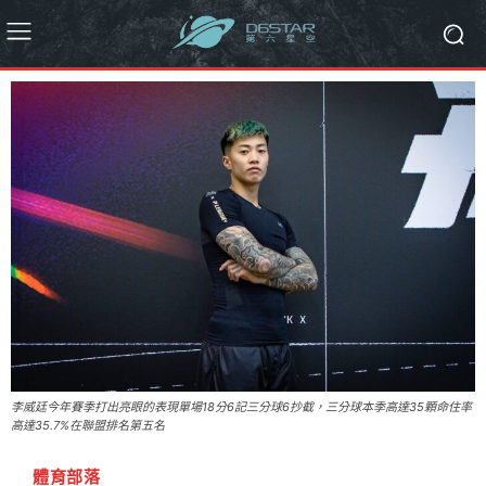
李威廷今年賽季打出亮眼的表現單場18分6記三分球6抄截，三分球本季高達35顆命住率
高達35.7%在聯盟排名第五名
體育部落