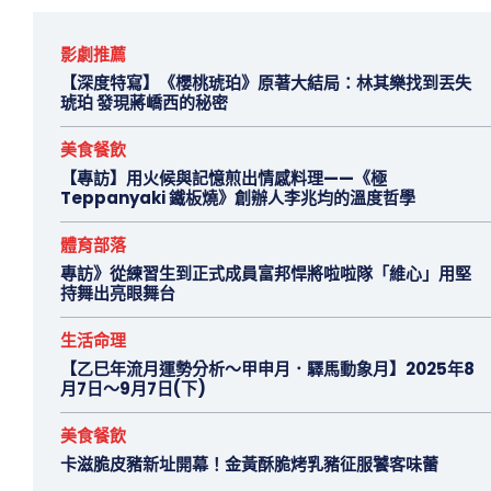
影劇推薦
【深度特寫】《櫻桃琥珀》原著大結局：林其樂找到丟失
琥珀 發現蔣嶠西的秘密
美食餐飲
【專訪】用火候與記憶煎出情感料理——《極
Teppanyaki 鐵板燒》創辦人李兆均的溫度哲學
體育部落
專訪》從練習生到正式成員富邦悍將啦啦隊「維心」用堅
持舞出亮眼舞台
生活命理
【乙巳年流月運勢分析～甲申月．驛馬動象月】2025年8
月7日～9月7日(下)
美食餐飲
卡滋脆皮豬新址開幕！金黃酥脆烤乳豬征服饕客味蕾