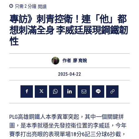
只需 2
分鐘
閱讀
專訪》刺青控衛！連「他」都
想刺滿全身 李威廷展現鋼鐵韌
性
作者
廖 育婉
2025-04-22
PLG高雄鋼鐵人本季異軍突起，其中一個關鍵拼
圖，是本季就穩坐先發控衛位置的李威廷，今年
賽季打出亮眼的表現單場18分6記三分球6抄截，