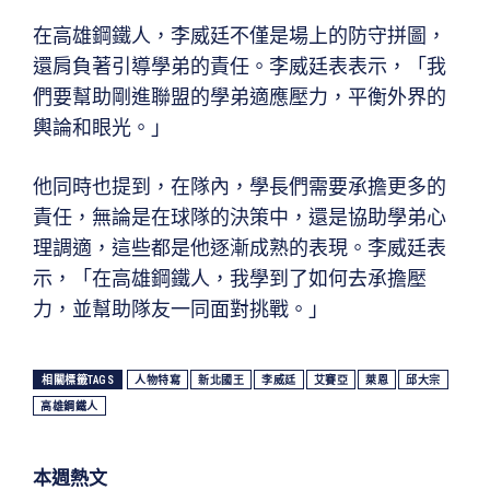
在高雄鋼鐵人，李威廷不僅是場上的防守拼圖，
還肩負著引導學弟的責任。李威廷表表示，「我
們要幫助剛進聯盟的學弟適應壓力，平衡外界的
輿論和眼光。」
他同時也提到，在隊內，學長們需要承擔更多的
責任，無論是在球隊的決策中，還是協助學弟心
理調適，這些都是他逐漸成熟的表現。李威廷表
示，「在高雄鋼鐵人，我學到了如何去承擔壓
力，並幫助隊友一同面對挑戰。」
相關標籤TAGS
人物特寫
新北國王
李威廷
艾賽亞
萊恩
邱大宗
高雄鋼鐵人
本週熱文