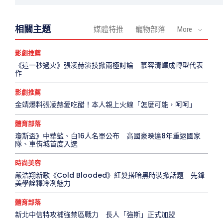
相關主題
媒體特推
寵物部落
More
影劇推薦
《這一秒過火》張凌赫演技掀兩極討論 慕容清嶧成轉型代表
作
影劇推薦
金靖爆料張凌赫愛吃醋！本人親上火線「怎麼可能，呵呵」
體育部落
瓊斯盃》中華藍、白16人名單公布 高國豪暌違8年重返國家
隊、車侑城首度入選
時尚美容
嚴浩翔新歌《Cold Blooded》紅髮搭暗黑時裝掀話題 先鋒
美學詮釋冷冽魅力
體育部落
新北中信特攻補強禁區戰力 長人「強斯」正式加盟