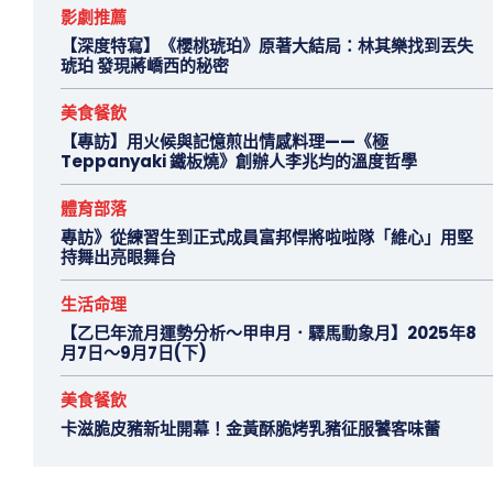
影劇推薦
【深度特寫】《櫻桃琥珀》原著大結局：林其樂找到丟失
琥珀 發現蔣嶠西的秘密
美食餐飲
【專訪】用火候與記憶煎出情感料理——《極
Teppanyaki 鐵板燒》創辦人李兆均的溫度哲學
體育部落
專訪》從練習生到正式成員富邦悍將啦啦隊「維心」用堅
持舞出亮眼舞台
生活命理
【乙巳年流月運勢分析～甲申月．驛馬動象月】2025年8
月7日～9月7日(下)
美食餐飲
卡滋脆皮豬新址開幕！金黃酥脆烤乳豬征服饕客味蕾