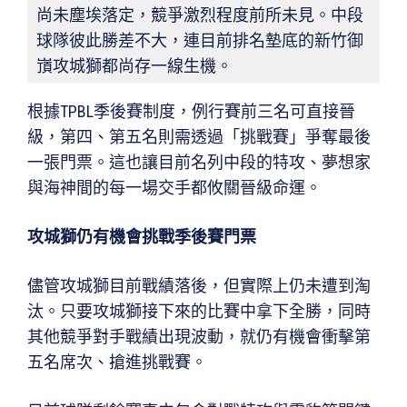
尚未塵埃落定，競爭激烈程度前所未見。中段
球隊彼此勝差不大，連目前排名墊底的新竹御
嵿攻城獅都尚存一線生機。
根據TPBL季後賽制度，例行賽前三名可直接晉
級，第四、第五名則需透過「挑戰賽」爭奪最後
一張門票。這也讓目前名列中段的特攻、夢想家
與海神間的每一場交手都攸關晉級命運。
攻城獅仍有機會挑戰季後賽門票
儘管攻城獅目前戰績落後，但實際上仍未遭到淘
汰。只要攻城獅接下來的比賽中拿下全勝，同時
其他競爭對手戰績出現波動，就仍有機會衝擊第
五名席次、搶進挑戰賽。