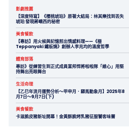
影劇推薦
【深度特寫】《櫻桃琥珀》原著大結局：林其樂找到丟失
琥珀 發現蔣嶠西的秘密
美食餐飲
【專訪】用火候與記憶煎出情感料理——《極
Teppanyaki 鐵板燒》創辦人李兆均的溫度哲學
體育部落
專訪》從練習生到正式成員富邦悍將啦啦隊「維心」用堅
持舞出亮眼舞台
生活命理
【乙巳年流月運勢分析～甲申月．驛馬動象月】2025年8
月7日～9月7日(下)
美食餐飲
卡滋脆皮豬新址開幕！金黃酥脆烤乳豬征服饕客味蕾