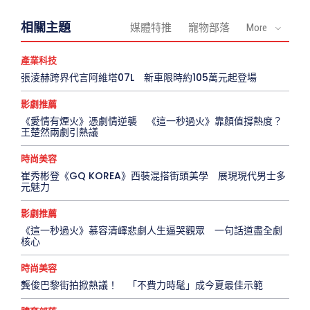
相關主題
媒體特推
寵物部落
More
產業科技
張淩赫跨界代言阿維塔07L 新車限時約105萬元起登場
影劇推薦
《愛情有煙火》憑劇情逆襲 《這一秒過火》靠顏值撐熱度？
王楚然兩劇引熱議
時尚美容
崔秀彬登《GQ KOREA》西裝混搭街頭美學 展現現代男士多
元魅力
影劇推薦
《這一秒過火》慕容清嶧悲劇人生逼哭觀眾 一句話道盡全劇
核心
時尚美容
龔俊巴黎街拍掀熱議！ 「不費力時髦」成今夏最佳示範