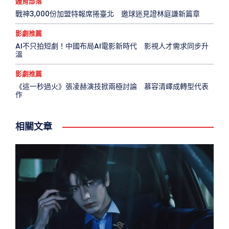
體育部落
戰神3,000份加盟特報席捲臺北 邀球迷見證林庭謙新篇章
影劇推薦
AI不只拍短劇！中國布局AI電影新時代 影視人才需求同步升
溫
影劇推薦
《這一秒過火》張凌赫演技掀兩極討論 慕容清嶧成轉型代表
作
相關文章