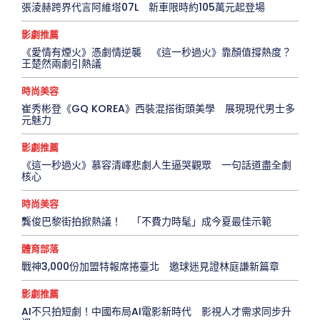
張淩赫跨界代言阿維塔07L 新車限時約105萬元起登場
影劇推薦
《愛情有煙火》憑劇情逆襲 《這一秒過火》靠顏值撐熱度？
王楚然兩劇引熱議
時尚美容
崔秀彬登《GQ KOREA》西裝混搭街頭美學 展現現代男士多
元魅力
影劇推薦
《這一秒過火》慕容清嶧悲劇人生逼哭觀眾 一句話道盡全劇
核心
時尚美容
龔俊巴黎街拍掀熱議！ 「不費力時髦」成今夏最佳示範
體育部落
戰神3,000份加盟特報席捲臺北 邀球迷見證林庭謙新篇章
影劇推薦
AI不只拍短劇！中國布局AI電影新時代 影視人才需求同步升