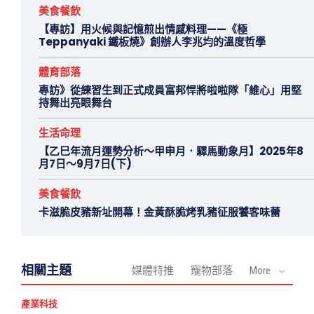
美食餐飲
【專訪】用火候與記憶煎出情感料理——《極
Teppanyaki 鐵板燒》創辦人李兆均的溫度哲學
體育部落
專訪》從練習生到正式成員富邦悍將啦啦隊「維心」用堅
持舞出亮眼舞台
生活命理
【乙巳年流月運勢分析～甲申月．驛馬動象月】2025年8
月7日～9月7日(下)
美食餐飲
卡滋脆皮豬新址開幕！金黃酥脆烤乳豬征服饕客味蕾
相關主題
媒體特推
寵物部落
More
產業科技