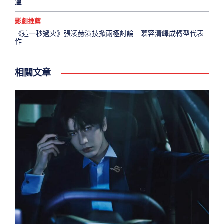
溫
影劇推薦
《這一秒過火》張凌赫演技掀兩極討論 慕容清嶧成轉型代表
作
相關文章