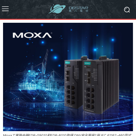
Moxa工業路由器EDR-G9010和EDR-8010取得 DNV安全等級2與 IEC 61162-460型式