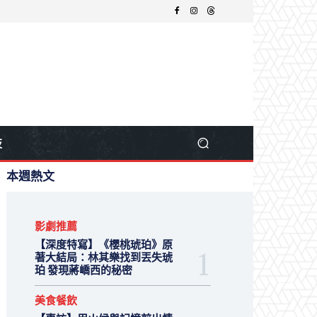
技
本週熱文
影劇推薦
【深度特寫】《櫻桃琥珀》原
著大結局：林其樂找到丟失琥
珀 發現蔣嶠西的秘密
美食餐飲