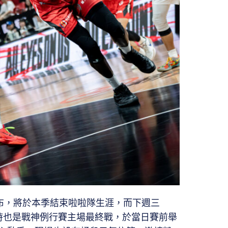
年季初宣布，將於本季結束啦啦隊生涯，而下週三
，同時也是戰神例行賽主場最終戰，於當日賽前舉