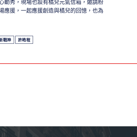
心動秀，現場也設有橘兒元氣信箱，邀請粉
場應援，一起應援創造與橘兒的回憶，也為
新戰神
許皓程