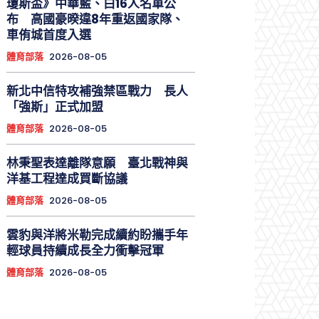
瓊斯盃》中華藍、白16人名單公
布 高國豪暌違8年重返國家隊、
車侑城首度入選
體育部落
2026-08-05
新北中信特攻補強禁區戰力 長人
「強斯」正式加盟
體育部落
2026-08-05
林秉聖表達離隊意願 臺北戰神與
洋基工程達成買斷協議
體育部落
2026-08-05
雲豹與洋將米勒完成續約盼攜手年
輕球員持續成長全力衝擊冠軍
體育部落
2026-08-05