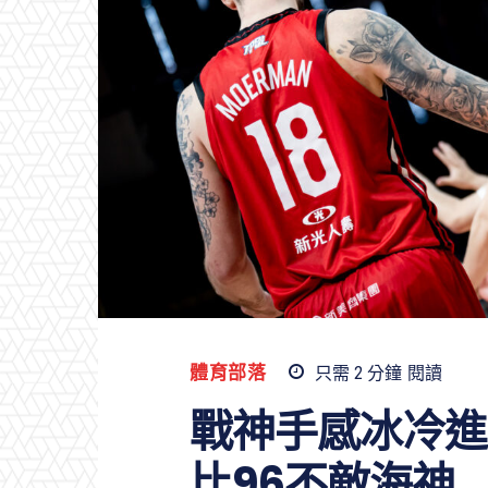
體育部落
只需 2
分鐘
閱讀
戰神手感冰冷進
比96不敵海神