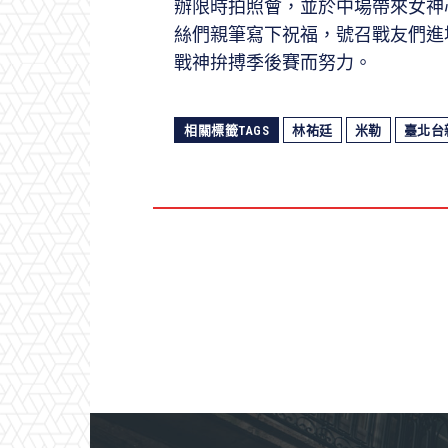
辦限時拍照會，並於中場帶來女神
絲們親筆寫下祝福，號召戰友們進
戰神拚搏季後賽而努力。
相關標籤TAGS
林祐廷
米勒
臺北台