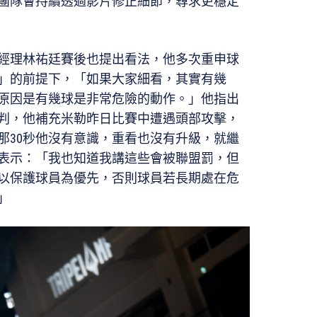
團隊會持續透過影片修正細節，尋求更穩定
經理林祐廷賽後也提出看法，他多次重申球
」的前提下，「如果大家細看，其實有幾
原因是有幾球是非常危險的動作。」他指出
判，他補充米勒昨日比賽中遭遇頭部攻擊，
那30秒他沒有意識，重看也沒有升級，就繼
表示：「我也知道我講這些會被聯盟罰，但
以保護球員為優先，否則球員若長期處在危
」