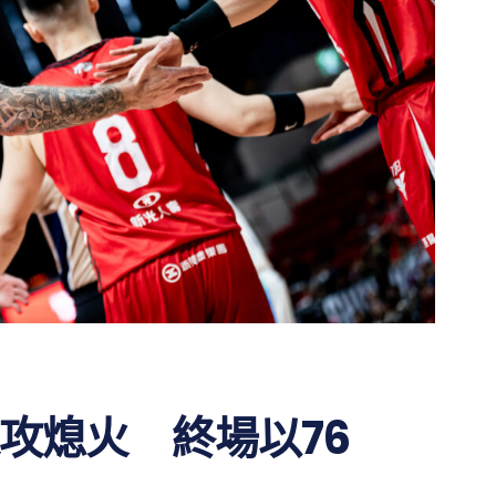
攻熄火 終場以76