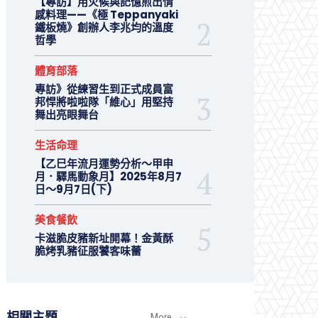
【專訪】用火候與記憶煎出情
感料理——《極 Teppanyaki
鐵板燒》創辦人李兆均的溫度
哲學
體育部落
專訪》從練習生到正式成員富
邦悍將啦啦隊「維心」用堅持
舞出亮眼舞台
生活命理
【乙巳年流月運勢分析～甲申
月．驛馬動象月】2025年8月7
日～9月7日(下)
美食餐飲
卡滋脆皮豬新址開幕！金黃酥
脆烤乳豬征服饕客味蕾
相關主題
More