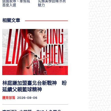
返國家隊、車侑城
先鋒美學詮釋冷冽
首度入選
魅力
相關文章
林庭謙加盟臺北台新戰神 盼
延續父親籃球精神
體育部落
2026-08-06