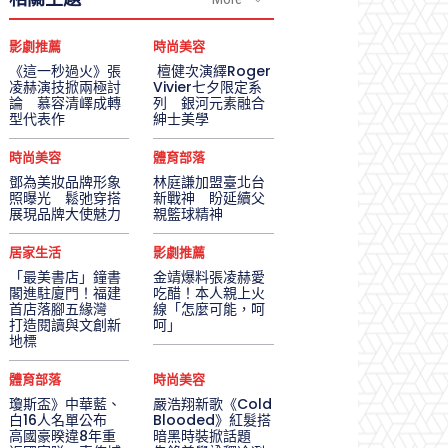
影劇推薦
時尚美容
《這一秒過火》張
檀健次演繹Roger
凌赫演技掀兩極討
Vivier七夕限定系
論 慕容清嶧成轉
列 銀河元素融合
型代表作
紳士美學
時尚美容
體育部落
鄧為美妝品牌形象
林庭謙加盟臺北台
照曝光 鬆弛穿搭
新戰神 盼延續父
展現品牌大使魅力
親籃球精神
居家生活
影劇推薦
「最美書店」鐘書
金靖爆料張凌赫愛
閣進駐廈門！福建
吃醋！本人親上火
首店落腳五緣灣
線「怎麼可能，呵
打造閱讀與文創新
呵」
地標
體育部落
時尚美容
瓊斯盃》中華藍、
嚴浩翔新歌《Cold
白16人名單公布
Blooded》紅髮搭
高國豪暌違8年重
暗黑時裝掀話題