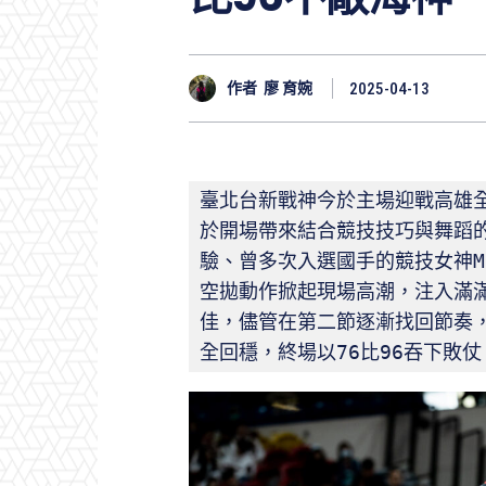
作者
廖 育婉
2025-04-13
臺北台新戰神今於主場迎戰高雄全家海
於開場帶來結合競技技巧與舞蹈
驗、曾多次入選國手的競技女神Mi
空拋動作掀起現場高潮，注入滿
佳，儘管在第二節逐漸找回節奏
全回穩，終場以76比96吞下敗