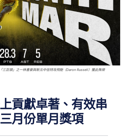
「三巨頭」之一林書豪與新北中信特攻飛馳（Daron Russell）獲此殊榮
上貢獻卓著、有效串
三月份單月獎項