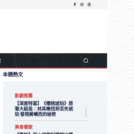
技
本週熱文
影劇推薦
【深度特寫】《櫻桃琥珀》原
著大結局：林其樂找到丟失琥
珀 發現蔣嶠西的秘密
美食餐飲