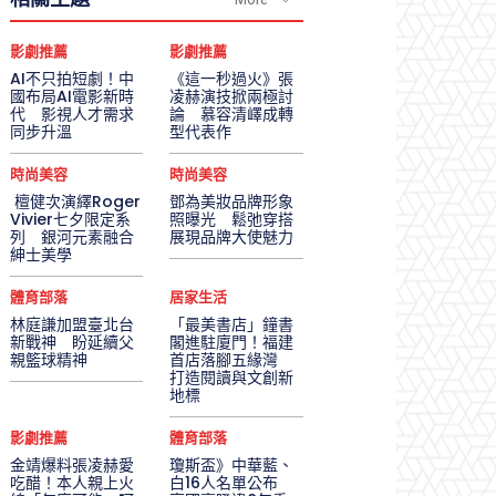
影劇推薦
影劇推薦
AI不只拍短劇！中
《這一秒過火》張
國布局AI電影新時
凌赫演技掀兩極討
代 影視人才需求
論 慕容清嶧成轉
同步升溫
型代表作
時尚美容
時尚美容
檀健次演繹Roger
鄧為美妝品牌形象
Vivier七夕限定系
照曝光 鬆弛穿搭
列 銀河元素融合
展現品牌大使魅力
紳士美學
體育部落
居家生活
林庭謙加盟臺北台
「最美書店」鐘書
新戰神 盼延續父
閣進駐廈門！福建
親籃球精神
首店落腳五緣灣
打造閱讀與文創新
地標
影劇推薦
體育部落
金靖爆料張凌赫愛
瓊斯盃》中華藍、
吃醋！本人親上火
白16人名單公布