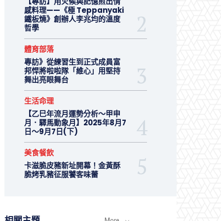
【專訪】用火候與記憶煎出情
感料理——《極 Teppanyaki
鐵板燒》創辦人李兆均的溫度
哲學
體育部落
專訪》從練習生到正式成員富
邦悍將啦啦隊「維心」用堅持
舞出亮眼舞台
生活命理
【乙巳年流月運勢分析～甲申
月．驛馬動象月】2025年8月7
日～9月7日(下)
美食餐飲
卡滋脆皮豬新址開幕！金黃酥
脆烤乳豬征服饕客味蕾
相關主題
More