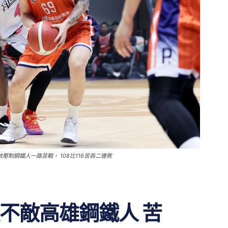
制鋼鐵人一路苦戰， 108比116苦吞二連敗
不敵高雄鋼鐵人 苦