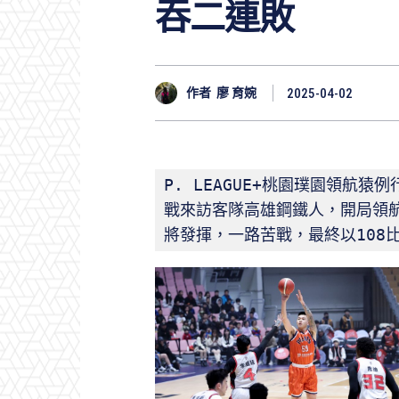
吞二連敗
作者
廖 育婉
2025-04-02
P. LEAGUE+桃園璞園領航
戰來訪客隊高雄鋼鐵人，開局領
將發揮，一路苦戰，最終以108比