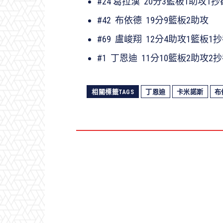
#24 葛拉漢 20分3籃板1助攻1抄
#42 布依德 19分9籃板2助攻
#69 盧峻翔 12分4助攻1籃板1
#1 丁恩迪 11分10籃板2助攻2
相關標籤TAGS
丁恩迪
卡米諾斯
布