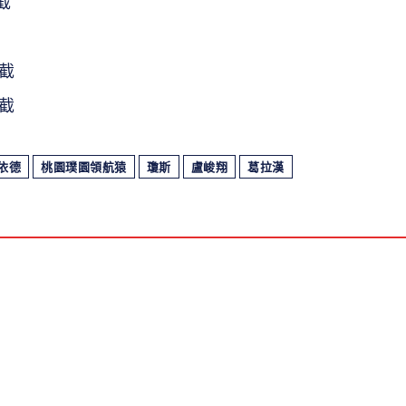
截
抄截
抄截
依德
桃園璞園領航猿
瓊斯
盧峻翔
葛拉漢