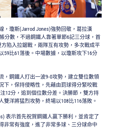
斯(Jarrod Jones)強勢回敬，葛拉漢
生也輪番進帳分數，不過鋼鐵人靠著單節6記三分球，首
雙方陷入拉鋸戰，兩隊互有攻勢，多次戰成平
59比61落後。中場數據，以瓊斯攻下16分
流，鋼鐵人打出一波9-0攻勢，建立雙位數領
況下，保持侵略性，先藉由罰球得分緊咬戰
)單節挹注12分，追到個位數分差。決勝節，雙方持
雙洋將猛烈攻勢，終場以108比116落敗。
minos) 表示首先祝賀鋼鐵人贏下勝利，並肯定了
得非常有強度，進了非常多球、三分球命中