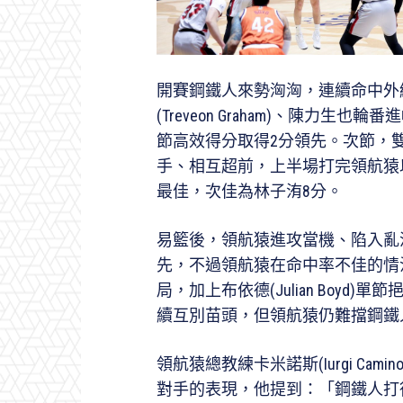
開賽鋼鐵人來勢洶洶，連續命中外線，瓊
(Treveon Graham)、陳力
節高效得分取得2分領先。次節，
手、相互超前，上半場打完領航猿以
最佳，次佳為林子洧8分。
易籃後，領航猿進攻當機、陷入亂
先，不過領航猿在命中率不佳的情
局，加上布依德(Julian Boyd
續互別苗頭，但領航猿仍難擋鋼鐵人
領航猿總教練卡米諾斯(Iurgi Ca
對手的表現，他提到：「鋼鐵人打