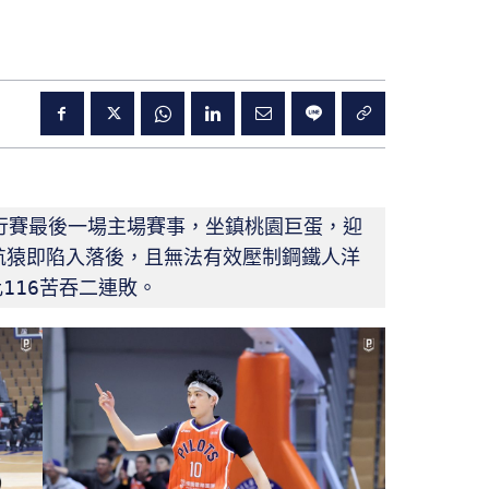
猿例行賽最後一場主場賽事，坐鎮桃園巨蛋，迎
航猿即陷入落後，且無法有效壓制鋼鐵人洋
116苦吞二連敗。