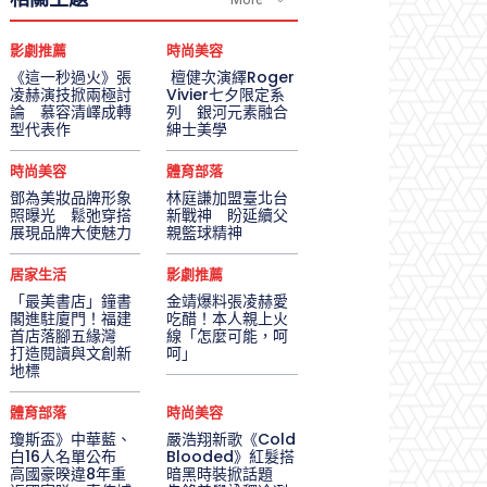
影劇推薦
時尚美容
《這一秒過火》張
檀健次演繹Roger
凌赫演技掀兩極討
Vivier七夕限定系
論 慕容清嶧成轉
列 銀河元素融合
型代表作
紳士美學
時尚美容
體育部落
鄧為美妝品牌形象
林庭謙加盟臺北台
照曝光 鬆弛穿搭
新戰神 盼延續父
展現品牌大使魅力
親籃球精神
居家生活
影劇推薦
「最美書店」鐘書
金靖爆料張凌赫愛
閣進駐廈門！福建
吃醋！本人親上火
首店落腳五緣灣
線「怎麼可能，呵
打造閱讀與文創新
呵」
地標
體育部落
時尚美容
瓊斯盃》中華藍、
嚴浩翔新歌《Cold
白16人名單公布
Blooded》紅髮搭
高國豪暌違8年重
暗黑時裝掀話題