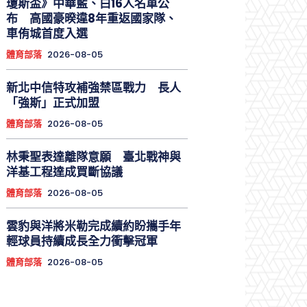
瓊斯盃》中華藍、白16人名單公
布 高國豪暌違8年重返國家隊、
車侑城首度入選
體育部落
2026-08-05
新北中信特攻補強禁區戰力 長人
「強斯」正式加盟
體育部落
2026-08-05
林秉聖表達離隊意願 臺北戰神與
洋基工程達成買斷協議
體育部落
2026-08-05
雲豹與洋將米勒完成續約盼攜手年
輕球員持續成長全力衝擊冠軍
體育部落
2026-08-05