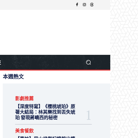
技
本週熱文
影劇推薦
【深度特寫】《櫻桃琥珀》原
著大結局：林其樂找到丟失琥
珀 發現蔣嶠西的秘密
美食餐飲