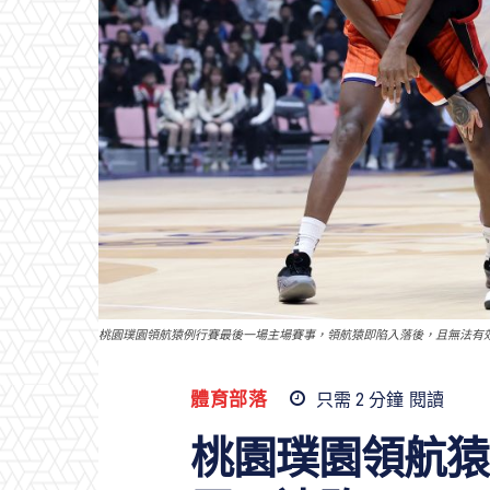
桃園璞園領航猿例行賽最後一場主場賽事，領航猿即陷入落後，且無法有效壓
體育部落
只需 2
分鐘
閱讀
桃園璞園領航猿