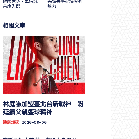
返國家隊、車侑城
先鋒美學詮釋冷冽
首度入選
魅力
相關文章
林庭謙加盟臺北台新戰神 盼
延續父親籃球精神
體育部落
2026-08-06