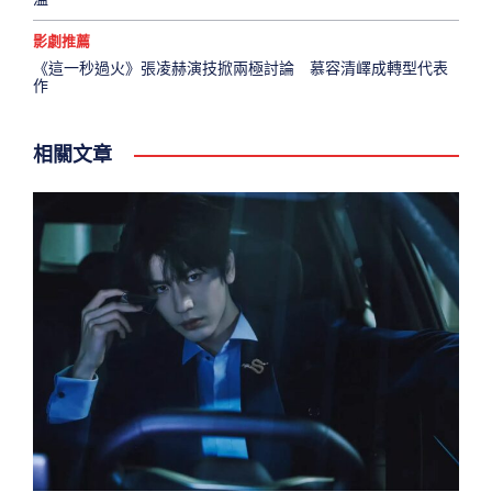
影劇推薦
《這一秒過火》張凌赫演技掀兩極討論 慕容清嶧成轉型代表
作
相關文章