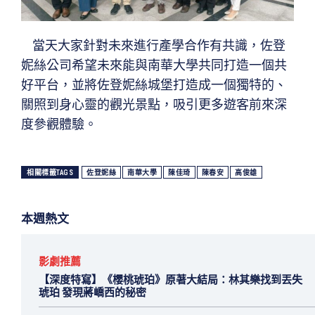
當天大家針對未來進行產學合作有共識，佐登
妮絲公司希望未來能與南華大學共同打造一個共
好平台，並將佐登妮絲城堡打造成一個獨特的、
關照到身心靈的觀光景點，吸引更多遊客前來深
度參觀體驗。
相關標籤TAGS
佐登妮絲
南華大學
陳佳琦
陳春安
高俊雄
本週熱文
影劇推薦
【深度特寫】《櫻桃琥珀》原著大結局：林其樂找到丟失
琥珀 發現蔣嶠西的秘密