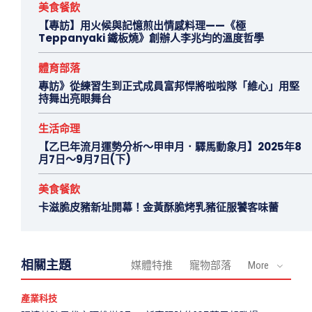
美食餐飲
【專訪】用火候與記憶煎出情感料理——《極
Teppanyaki 鐵板燒》創辦人李兆均的溫度哲學
體育部落
專訪》從練習生到正式成員富邦悍將啦啦隊「維心」用堅
持舞出亮眼舞台
生活命理
【乙巳年流月運勢分析～甲申月．驛馬動象月】2025年8
月7日～9月7日(下)
美食餐飲
卡滋脆皮豬新址開幕！金黃酥脆烤乳豬征服饕客味蕾
相關主題
媒體特推
寵物部落
More
產業科技