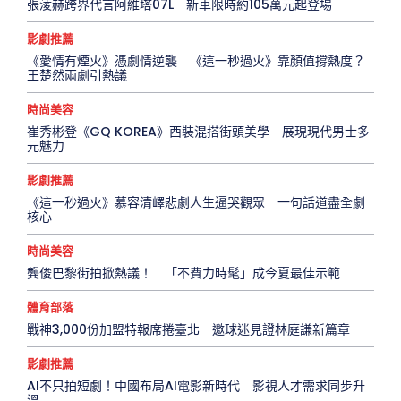
張淩赫跨界代言阿維塔07L 新車限時約105萬元起登場
影劇推薦
《愛情有煙火》憑劇情逆襲 《這一秒過火》靠顏值撐熱度？
王楚然兩劇引熱議
時尚美容
崔秀彬登《GQ KOREA》西裝混搭街頭美學 展現現代男士多
元魅力
影劇推薦
《這一秒過火》慕容清嶧悲劇人生逼哭觀眾 一句話道盡全劇
核心
時尚美容
龔俊巴黎街拍掀熱議！ 「不費力時髦」成今夏最佳示範
體育部落
戰神3,000份加盟特報席捲臺北 邀球迷見證林庭謙新篇章
影劇推薦
AI不只拍短劇！中國布局AI電影新時代 影視人才需求同步升
溫