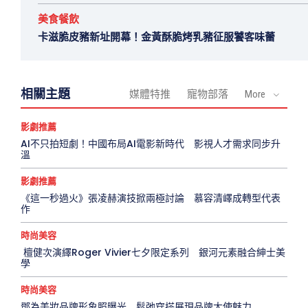
美食餐飲
卡滋脆皮豬新址開幕！金黃酥脆烤乳豬征服饕客味蕾
相關主題
媒體特推
寵物部落
More
影劇推薦
AI不只拍短劇！中國布局AI電影新時代 影視人才需求同步升
溫
影劇推薦
《這一秒過火》張凌赫演技掀兩極討論 慕容清嶧成轉型代表
作
時尚美容
檀健次演繹Roger Vivier七夕限定系列 銀河元素融合紳士美
學
時尚美容
鄧為美妝品牌形象照曝光 鬆弛穿搭展現品牌大使魅力