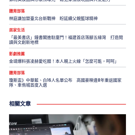
體育部落
林庭謙加盟臺北台新戰神 盼延續父親籃球精神
居家生活
「最美書店」鐘書閣進駐廈門！福建首店落腳五緣灣 打造閱
讀與文創新地標
影劇推薦
金靖爆料張凌赫愛吃醋！本人親上火線「怎麼可能，呵呵」
體育部落
瓊斯盃》中華藍、白16人名單公布 高國豪暌違8年重返國家
隊、車侑城首度入選
相關文章