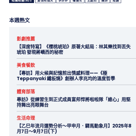
相關標籤TAGS
愛情有煙火
李亦非
檀健次
王處然
錢菲
陸劇
本週熱文
影劇推薦
【深度特寫】《櫻桃琥珀》原著大結局：林其樂找到丟失
琥珀 發現蔣嶠西的秘密
美食餐飲
【專訪】用火候與記憶煎出情感料理——《極
Teppanyaki 鐵板燒》創辦人李兆均的溫度哲學
體育部落
專訪》從練習生到正式成員富邦悍將啦啦隊「維心」用堅
持舞出亮眼舞台
生活命理
【乙巳年流月運勢分析～甲申月．驛馬動象月】2025年8
月7日～9月7日(下)