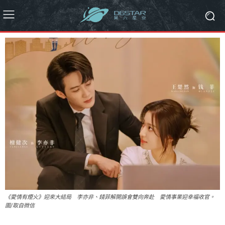
《愛情有煙火》迎來大結局 李亦非、錢菲解開誤會雙向奔赴 愛情事業迎幸福收官。
圖/取自微信