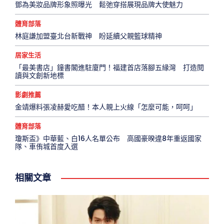
鄧為美妝品牌形象照曝光 鬆弛穿搭展現品牌大使魅力
體育部落
林庭謙加盟臺北台新戰神 盼延續父親籃球精神
居家生活
「最美書店」鐘書閣進駐廈門！福建首店落腳五緣灣 打造閱
讀與文創新地標
影劇推薦
金靖爆料張凌赫愛吃醋！本人親上火線「怎麼可能，呵呵」
體育部落
瓊斯盃》中華藍、白16人名單公布 高國豪暌違8年重返國家
隊、車侑城首度入選
相關文章