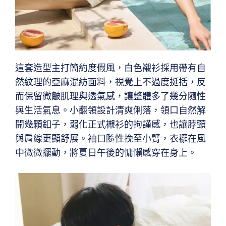
這套造型主打簡約度假風，白色襯衫採用帶有自
然紋理的亞麻混紡面料，視覺上不過度挺括，反
而保留微皺肌理與透氣感，讓整體多了幾分隨性
與生活氣息。小翻領設計清爽俐落，領口自然解
開幾顆釦子，弱化正式襯衫的拘謹感，也讓脖頸
與肩線更顯舒展。袖口隨性挽至小臂，衣襬在風
中微微擺動，將夏日午後的慵懶感穿在身上。