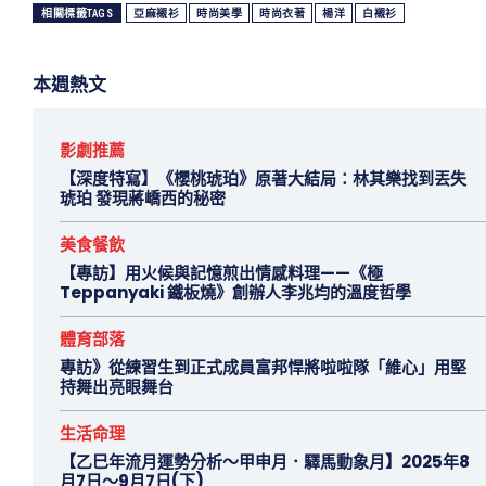
相關標籤TAGS
亞麻襯衫
時尚美學
時尚衣著
楊洋
白襯衫
本週熱文
影劇推薦
【深度特寫】《櫻桃琥珀》原著大結局：林其樂找到丟失
琥珀 發現蔣嶠西的秘密
美食餐飲
【專訪】用火候與記憶煎出情感料理——《極
Teppanyaki 鐵板燒》創辦人李兆均的溫度哲學
體育部落
專訪》從練習生到正式成員富邦悍將啦啦隊「維心」用堅
持舞出亮眼舞台
生活命理
【乙巳年流月運勢分析～甲申月．驛馬動象月】2025年8
月7日～9月7日(下)