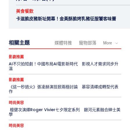
美食餐飲
卡滋脆皮豬新址開幕！金黃酥脆烤乳豬征服饕客味蕾
相關主題
媒體特推
寵物部落
More
影劇推薦
AI不只拍短劇！中國布局AI電影新時代 影視人才需求同步升
溫
影劇推薦
《這一秒過火》張凌赫演技掀兩極討論 慕容清嶧成轉型代表
作
時尚美容
檀健次演繹Roger Vivier七夕限定系列 銀河元素融合紳士美
學
時尚美容