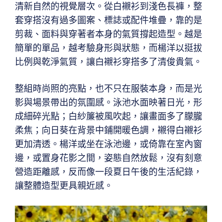
清新自然的視覺層次。從白襯衫到淺色長褲，整
套穿搭沒有過多圖案、標誌或配件堆疊，靠的是
剪裁、面料與穿著者本身的氣質撐起造型。越是
簡單的單品，越考驗身形與狀態，而楊洋以挺拔
比例與乾淨氣質，讓白襯衫穿搭多了清俊貴氣。
整組時尚照的亮點，也不只在服裝本身，而是光
影與場景帶出的氛圍感。泳池水面映著日光，形
成細碎光點；白紗簾被風吹起，讓畫面多了朦朧
柔焦；向日葵在背景中鋪開暖色調，襯得白襯衫
更加清透。楊洋或坐在泳池邊，或倚靠在室內窗
邊，或置身花影之間，姿態自然放鬆，沒有刻意
營造距離感，反而像一段夏日午後的生活紀錄，
讓整體造型更具親近感。