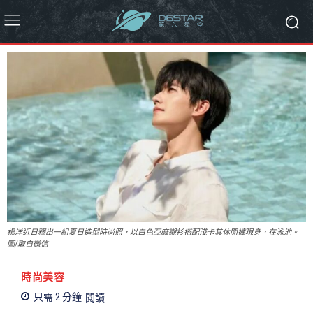
楊洋近日釋出一組夏日造型時尚照，以白色亞麻襯衫搭配淺卡其休閒褲現身，在泳池。
圖/取自微信
時尚美容
只需 2
分鐘
閱讀