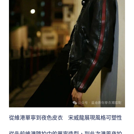
從維港單寧到夜色皮衣 宋威龍展現風格可塑性
從先前維港隨拍中的單寧造型，到此次港風夜拍