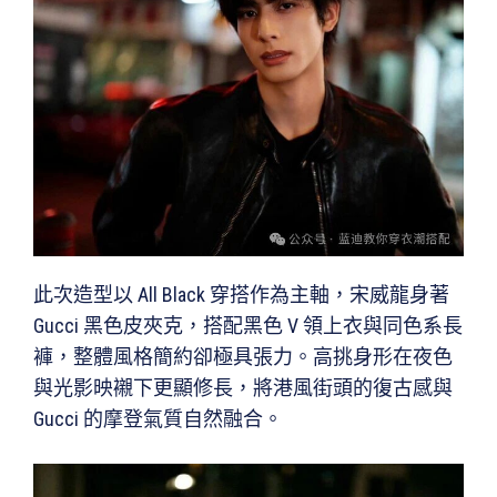
此次造型以 All Black 穿搭作為主軸，宋威龍身著
Gucci 黑色皮夾克，搭配黑色 V 領上衣與同色系長
褲，整體風格簡約卻極具張力。高挑身形在夜色
與光影映襯下更顯修長，將港風街頭的復古感與
Gucci 的摩登氣質自然融合。