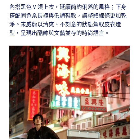
內搭黑色 V 領上衣，延續簡約俐落的風格；下身
搭配同色系長褲與低調鞋款，讓整體線條更加乾
淨。宋威龍以清爽、不刻意的狀態駕馭皮衣造
型，呈現出酷帥與文藝並存的時尚語言。