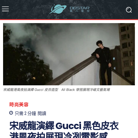
宋威龍港風夜拍演繹 Gucci 皮衣造型 All Black 穿搭展現冷峻文藝氣場
時尚美容
只需 2
分鐘
閱讀
宋威龍演繹 Gucci 黑色皮衣
港風夜拍展現冷冽電影感