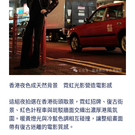
香港夜色成天然背景 霓虹光影營造電影感
這組夜拍選在香港街頭取景，霓虹招牌、復古街
景、紅色計程車與斑駁牆面交織出濃厚港風氛
圍。暖黃燈光與冷藍色調相互碰撞，讓整組畫面
帶有復古迷離的電影質感。