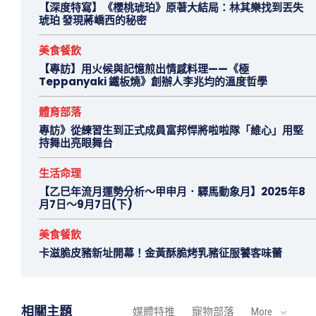
【深度特寫】《櫻桃琥珀》原著大結局：林其樂找到丟失
琥珀 發現蔣嶠西的秘密
美食餐飲
【專訪】用火候與記憶煎出情感料理——《極
Teppanyaki 鐵板燒》創辦人李兆均的溫度哲學
體育部落
專訪》從練習生到正式成員富邦悍將啦啦隊「維心」用堅
持舞出亮眼舞台
生活命理
【乙巳年流月運勢分析～甲申月．驛馬動象月】2025年8
月7日～9月7日(下)
美食餐飲
卡滋脆皮豬新址開幕！金黃酥脆烤乳豬征服饕客味蕾
相關主題
媒體特推
寵物部落
More