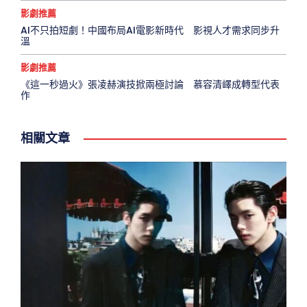
影劇推薦
AI不只拍短劇！中國布局AI電影新時代 影視人才需求同步升
溫
影劇推薦
《這一秒過火》張凌赫演技掀兩極討論 慕容清嶧成轉型代表
作
相關文章