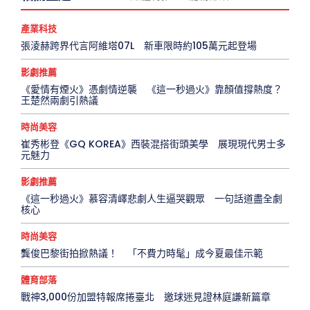
產業科技
張淩赫跨界代言阿維塔07L 新車限時約105萬元起登場
影劇推薦
《愛情有煙火》憑劇情逆襲 《這一秒過火》靠顏值撐熱度？
王楚然兩劇引熱議
時尚美容
崔秀彬登《GQ KOREA》西裝混搭街頭美學 展現現代男士多
元魅力
影劇推薦
《這一秒過火》慕容清嶧悲劇人生逼哭觀眾 一句話道盡全劇
核心
時尚美容
龔俊巴黎街拍掀熱議！ 「不費力時髦」成今夏最佳示範
體育部落
戰神3,000份加盟特報席捲臺北 邀球迷見證林庭謙新篇章