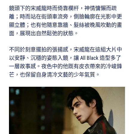
鏡頭下的宋威龍時而倚靠欄杆，神情慵懶而疏
離；時而站在街頭車流旁，側臉輪廓在光影中更
顯立體；也有他隨意靠牆、髮絲被晚風吹動的畫
面，展現出自然鬆弛的狀態。
不同於刻意擺拍的張揚感，宋威龍在這組大片中
以安靜、沉穩的姿態入鏡，讓 All Black 造型多了
一層故事感。夜色中的他既有皮衣帶來的冷峻鋒
芒，也保留自身清冷文藝的少年氣質。