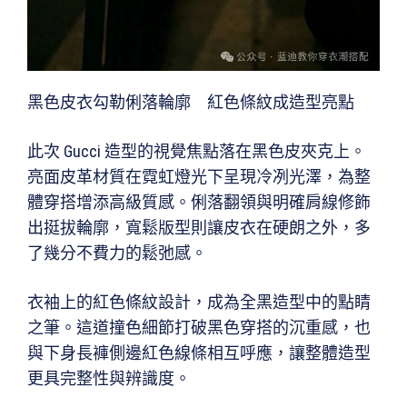
黑色皮衣勾勒俐落輪廓 紅色條紋成造型亮點
此次 Gucci 造型的視覺焦點落在黑色皮夾克上。
亮面皮革材質在霓虹燈光下呈現冷冽光澤，為整
體穿搭增添高級質感。俐落翻領與明確肩線修飾
出挺拔輪廓，寬鬆版型則讓皮衣在硬朗之外，多
了幾分不費力的鬆弛感。
衣袖上的紅色條紋設計，成為全黑造型中的點睛
之筆。這道撞色細節打破黑色穿搭的沉重感，也
與下身長褲側邊紅色線條相互呼應，讓整體造型
更具完整性與辨識度。