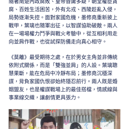
隨著南楚內政腐敗、皇帝昏庸多疑，朝堂權臣貪
腐、百姓生活困苦，外有北戎、西陵趁亂入侵，
局勢逐漸失控。面對家國危機，墨修堯重新披上
戰甲，葉璃也隨軍出征，以智謀協助破敵。兩人
在一場場權力鬥爭與戰火考驗中，從互相利用走
向並肩作戰，也從試探防備走向真心相守。
《莫離》最受期待之處，在於男女主角並非傳統
依附式關係，而是「雙強並肩」的人設。葉璃聰
慧果斷，能在危局中冷靜布局；墨修堯沉穩深
謀，背負家國仇恨卻始終隱忍前行。兩人既是婚
姻盟友，也是權謀戰場上的最佳搭檔，情感線與
事業線交織，讓劇情更具張力。