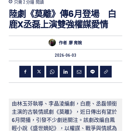
只需 2
分鐘
閱讀
陸劇《莫離》傳6月登場 白
鹿X丞磊上演雙強權謀愛情
作者
廖 育婉
2026-06-03
由林玉芬執導、李晶淩編劇，白鹿、丞磊領銜
主演的古裝情感劇《莫離》，近日傳出有望於
6月開播，引發不少劇迷關注。該劇改編自鳳
輕小說《盛世嫡妃》，以權謀、戰爭與情感為