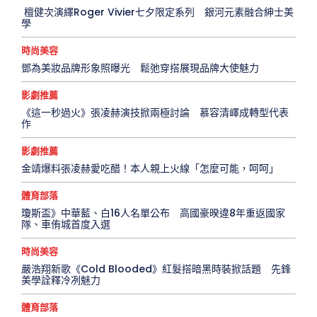
檀健次演繹Roger Vivier七夕限定系列 銀河元素融合紳士美
學
時尚美容
鄧為美妝品牌形象照曝光 鬆弛穿搭展現品牌大使魅力
影劇推薦
《這一秒過火》張凌赫演技掀兩極討論 慕容清嶧成轉型代表
作
影劇推薦
金靖爆料張凌赫愛吃醋！本人親上火線「怎麼可能，呵呵」
體育部落
瓊斯盃》中華藍、白16人名單公布 高國豪暌違8年重返國家
隊、車侑城首度入選
時尚美容
嚴浩翔新歌《Cold Blooded》紅髮搭暗黑時裝掀話題 先鋒
美學詮釋冷冽魅力
體育部落