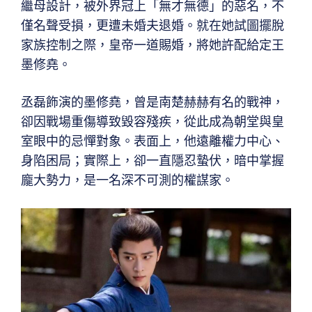
繼母設計，被外界冠上「無才無德」的惡名，不
僅名聲受損，更遭未婚夫退婚。就在她試圖擺脫
家族控制之際，皇帝一道賜婚，將她許配給定王
墨修堯。
丞磊飾演的墨修堯，曾是南楚赫赫有名的戰神，
卻因戰場重傷導致毀容殘疾，從此成為朝堂與皇
室眼中的忌憚對象。表面上，他遠離權力中心、
身陷困局；實際上，卻一直隱忍蟄伏，暗中掌握
龐大勢力，是一名深不可測的權謀家。