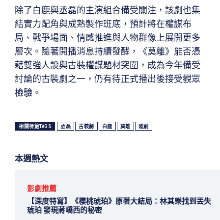
除了白鹿與丞磊的主演組合備受關注，該劇也集
結實力配角與成熟製作班底，預計將在權謀布
局、戰爭場面、情感推進與人物群像上展開更多
層次。隨著開播消息持續發酵，《莫離》能否憑
藉雙強人設與古裝權謀題材突圍，成為今年備受
討論的古裝劇之一，仍有待正式播出後接受觀眾
檢驗。
相關標籤TAGS
丞磊
古裝劇
白鹿
莫離
陸劇
本週熱文
影劇推薦
【深度特寫】《櫻桃琥珀》原著大結局：林其樂找到丟失
琥珀 發現蔣嶠西的秘密