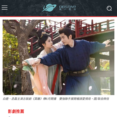
白鹿、丞磊主演古裝劇《莫離》傳6月開播 雙強聯手展開權謀愛情局。圖/取自微信
影劇推薦