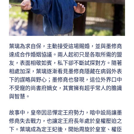
葉璃為求自保，主動接受這場賜婚，並與墨修堯
達成合作婚姻協議。兩人起初只是各取所需的盟
友，表面相敬如賓，私下卻不斷試探對方。隨著
相處加深，葉璃逐漸看見墨修堯隱藏在病弱外表
下的謀略與野心；墨修堯也發現，這位外界口中
不受寵的尚書府嫡女，其實擁有超乎常人的膽識
與智慧。
故事中，皇帝因忌憚定王府勢力，暗中設局讓墨
修堯失去戰力，也讓定王府長年處於皇權壓迫之
下。葉璃成為定王妃後，開始周旋於皇室、權臣