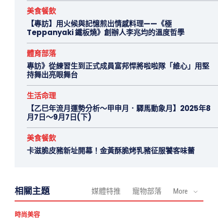
美食餐飲
【專訪】用火候與記憶煎出情感料理——《極
Teppanyaki 鐵板燒》創辦人李兆均的溫度哲學
體育部落
專訪》從練習生到正式成員富邦悍將啦啦隊「維心」用堅
持舞出亮眼舞台
生活命理
【乙巳年流月運勢分析～甲申月．驛馬動象月】2025年8
月7日～9月7日(下)
美食餐飲
卡滋脆皮豬新址開幕！金黃酥脆烤乳豬征服饕客味蕾
相關主題
媒體特推
寵物部落
More
時尚美容