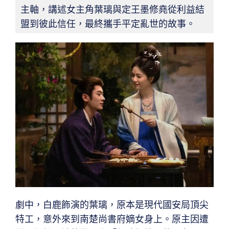
主軸，講述女主角葉璃與定王墨修堯從利益結
盟到彼此信任，最終攜手平定亂世的故事。
劇中，白鹿飾演的葉璃，原本是現代國安局頂尖
特工，意外來到南楚尚書府嫡女身上。原主因遭