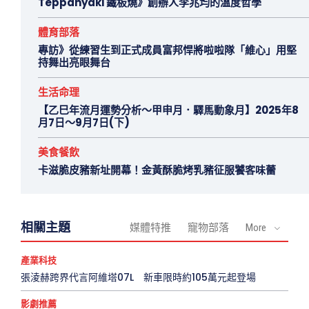
Teppanyaki 鐵板燒》創辦人李兆均的溫度哲學
體育部落
專訪》從練習生到正式成員富邦悍將啦啦隊「維心」用堅
持舞出亮眼舞台
生活命理
【乙巳年流月運勢分析～甲申月．驛馬動象月】2025年8
月7日～9月7日(下)
美食餐飲
卡滋脆皮豬新址開幕！金黃酥脆烤乳豬征服饕客味蕾
相關主題
媒體特推
寵物部落
More
產業科技
張淩赫跨界代言阿維塔07L 新車限時約105萬元起登場
影劇推薦