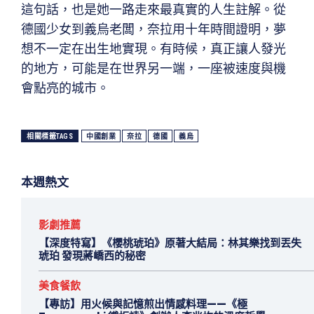
這句話，也是她一路走來最真實的人生註解。從
德國少女到義烏老闆，奈拉用十年時間證明，夢
想不一定在出生地實現。有時候，真正讓人發光
的地方，可能是在世界另一端，一座被速度與機
會點亮的城市。
相關標籤TAGS
中國創業
奈拉
德國
義烏
本週熱文
影劇推薦
【深度特寫】《櫻桃琥珀》原著大結局：林其樂找到丟失
琥珀 發現蔣嶠西的秘密
美食餐飲
【專訪】用火候與記憶煎出情感料理——《極