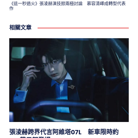
《這一秒過火》張凌赫演技掀兩極討論 慕容清嶧成轉型代表
作
相關文章
張淩赫跨界代言阿維塔07L 新車限時約