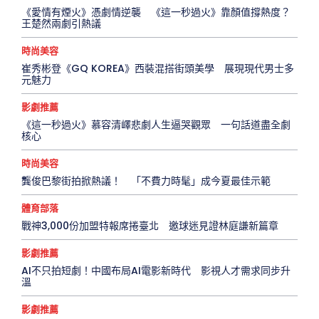
《愛情有煙火》憑劇情逆襲 《這一秒過火》靠顏值撐熱度？
王楚然兩劇引熱議
時尚美容
崔秀彬登《GQ KOREA》西裝混搭街頭美學 展現現代男士多
元魅力
影劇推薦
《這一秒過火》慕容清嶧悲劇人生逼哭觀眾 一句話道盡全劇
核心
時尚美容
龔俊巴黎街拍掀熱議！ 「不費力時髦」成今夏最佳示範
體育部落
戰神3,000份加盟特報席捲臺北 邀球迷見證林庭謙新篇章
影劇推薦
AI不只拍短劇！中國布局AI電影新時代 影視人才需求同步升
溫
影劇推薦