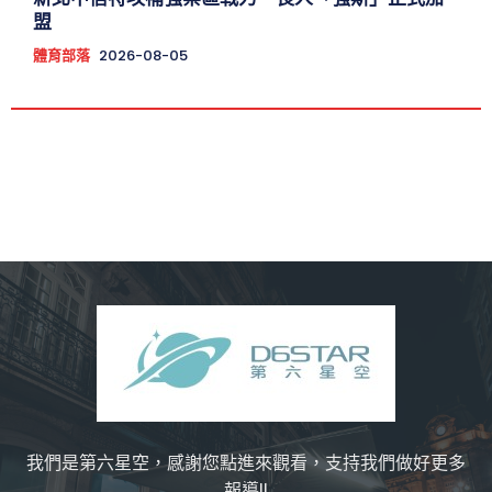
盟
體育部落
2026-08-05
我們是第六星空，感謝您點進來觀看，支持我們做好更多
報導!!