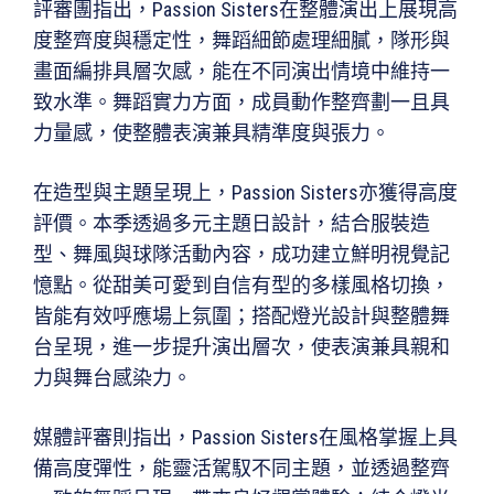
評審團指出，Passion Sisters在整體演出上展現高
度整齊度與穩定性，舞蹈細節處理細膩，隊形與
畫面編排具層次感，能在不同演出情境中維持一
致水準。舞蹈實力方面，成員動作整齊劃一且具
力量感，使整體表演兼具精準度與張力。
在造型與主題呈現上，Passion Sisters亦獲得高度
評價。本季透過多元主題日設計，結合服裝造
型、舞風與球隊活動內容，成功建立鮮明視覺記
憶點。從甜美可愛到自信有型的多樣風格切換，
皆能有效呼應場上氛圍；搭配燈光設計與整體舞
台呈現，進一步提升演出層次，使表演兼具親和
力與舞台感染力。
媒體評審則指出，Passion Sisters在風格掌握上具
備高度彈性，能靈活駕馭不同主題，並透過整齊