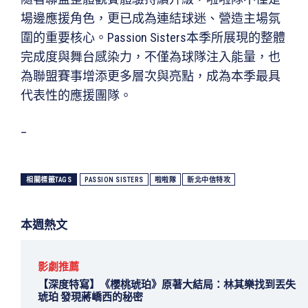
場邊應援角色，更已成為連結球迷、營造主場氛
圍的重要核心。Passion Sisters本季所展現的整體
完成度與舞台感染力，不僅為球隊注入能量，也
為聯盟賽事增添更多層次與亮點，成為本季最具
代表性的應援團隊。
–
相關標籤TAGS
PASSION SISTERS
啦啦隊
新北中信特攻
本週熱文
影劇推薦
【深度特寫】《櫻桃琥珀》原著大結局：林其樂找到丟失
琥珀 發現蔣嶠西的秘密