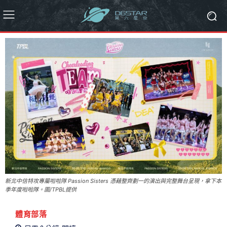
新北中信特攻專屬啦啦隊 Passion Sisters 憑藉整齊劃一的演出與完整舞台呈現，拿下本
季年度啦啦隊。圖/TPBL提供
體育部落