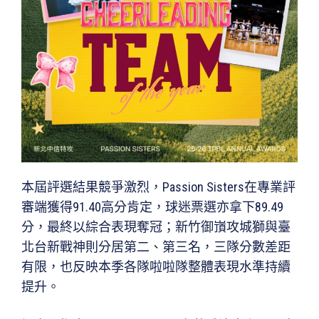
本屆評選結果競爭激烈，Passion Sisters在專業評
審端獲得91.40高分肯定，球迷票選亦拿下89.49
分，最終以綜合表現奪冠；新竹御嵿攻城獅與臺
北台新戰神則分居第二、第三名，三隊分數差距
有限，也反映本季各隊啦啦隊整體表現水準持續
提升。