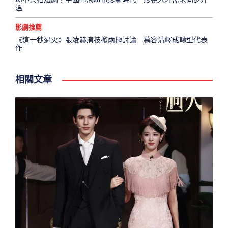
溫
影劇推薦
《這一秒過火》張凌赫演技掀兩極討論 慕容清嶧成轉型代表
作
相關文章