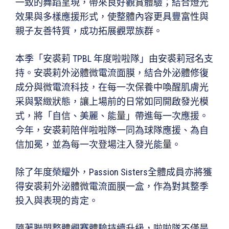
一致的舞蹈呈現，帶來良好觀賞體驗；結合燈光
效果與多樣應援形式，使整體內容更具豐富性與
親子友善特質，成功拓展觀眾族群。
本季「安裘莉 TPBL 年度啦啦隊」由安裘莉冠名支
持。安裘莉外泌體微電流面膜，結合外泌體修復
成分與微電流科技，在每一次保養中喚醒肌膚光
采與緊緻狀態，讓上場前的日常如同開啟發光模
式，將「自信、美麗、能量」帶進每一次應援。
今年，安裘莉陪伴啦啦隊一同為球隊應援、為自
信加冕，並為每一次登場注入發光能量。
除了年度榮耀外，Passion Sisters全體成員亦將獲
得安裘莉外泌體微電流面膜一盒，作為對其整季
投入與表現的肯定。
隨著聯盟整體觀賽體驗持續升級，啦啦隊不僅是