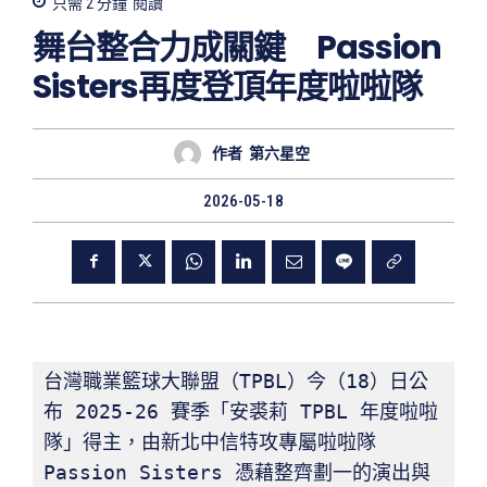
只需 2
分鐘
閱讀
舞台整合力成關鍵 Passion
Sisters再度登頂年度啦啦隊
作者
第六星空
2026-05-18
台灣職業籃球大聯盟（TPBL）今（18）日公
布 2025-26 賽季「安裘莉 TPBL 年度啦啦
隊」得主，由新北中信特攻專屬啦啦隊 
Passion Sisters 憑藉整齊劃一的演出與