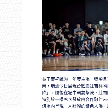
為了慶祝蟬聯「年度主場」獎項且
榮，瑞迪今日展現台籃最狂吉祥物
降」，隨後在場中霸氣擊鼓，壯闊
特別於一樓席次發放由合作夥伴未
讓場內呈現一片壯觀的紫色人海，