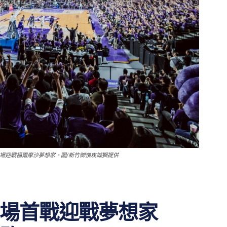
主場迎戰福爾摩沙夢想家。圖/新竹御嵿攻城獅提供
場首戰迎戰夢想家