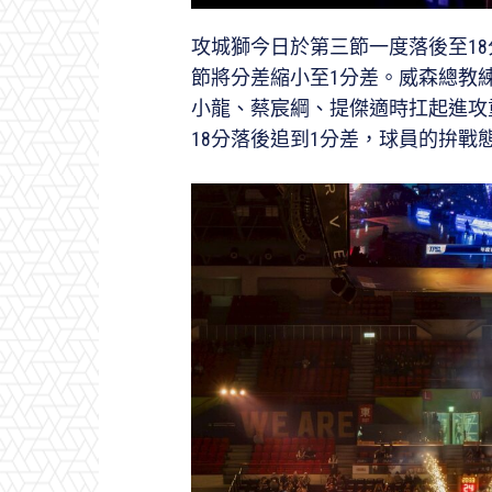
攻城獅今日於第三節一度落後至1
節將分差縮小至1分差。威森總教
小龍、蔡宸綱、提傑適時扛起進攻
18分落後追到1分差，球員的拚戰