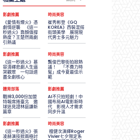
影劇推薦
時尚美容
《愛情有煙火》憑
崔秀彬登《GQ
劇情逆襲 《這一
KOREA》西裝混搭
秒過火》靠顏值撐
街頭美學 展現現
熱度？王楚然兩劇
代男士多元魅力
引熱議
影劇推薦
時尚美容
《這一秒過火》慕
龔俊巴黎街拍掀熱
容清嶧悲劇人生逼
議！ 「不費力時
哭觀眾 一句話道
髦」成今夏最佳示
盡全劇核心
範
體育部落
影劇推薦
戰神3,000份加盟
AI不只拍短劇！中
特報席捲臺北 邀
國布局AI電影新時
球迷見證林庭謙新
代 影視人才需求
篇章
同步升溫
影劇推薦
時尚美容
《這一秒過火》張
檀健次演繹Roger
凌赫演技掀兩極討
Vivier七夕限定系