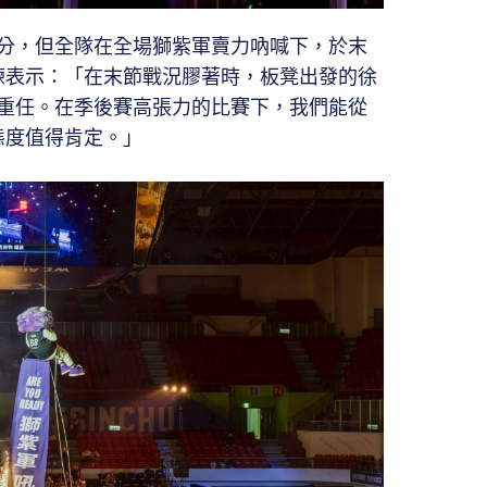
8分，但全隊在全場獅紫軍賣力吶喊下，於末
練表示：「在末節戰況膠著時，板凳出發的徐
重任。在季後賽高張力的比賽下，我們能從
態度值得肯定。」