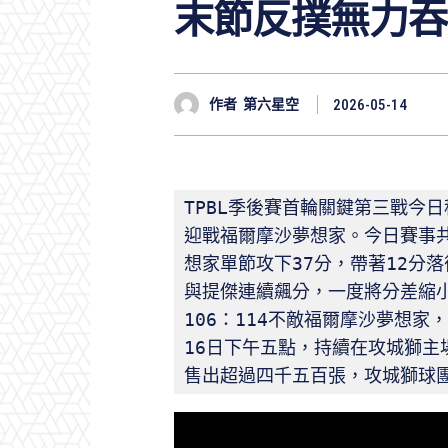
末節反撲無力吞
作者
第六星空
2026-05-14
TPBL季後賽首輪關鍵第三戰今
迎戰福爾摩沙夢想家。今日賽事共
想家單節攻下37分，帶著12分
與提傑連續飆分，一度將分差縮
106：114不敵福爾摩沙夢想
16日下午五點，持續在攻城獅主
售出超過四千五百張，攻城獅球