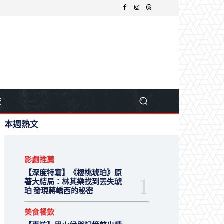
技
本週熱文
影劇推薦
【深度特寫】《櫻桃琥珀》原
著大結局：林其樂找到丟失琥
珀 發現蔣嶠西的秘密
美食餐飲