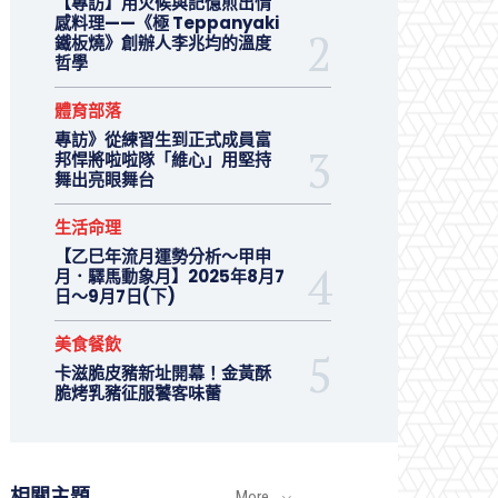
【專訪】用火候與記憶煎出情
感料理——《極 Teppanyaki
鐵板燒》創辦人李兆均的溫度
哲學
體育部落
專訪》從練習生到正式成員富
邦悍將啦啦隊「維心」用堅持
舞出亮眼舞台
生活命理
【乙巳年流月運勢分析～甲申
月．驛馬動象月】2025年8月7
日～9月7日(下)
美食餐飲
卡滋脆皮豬新址開幕！金黃酥
脆烤乳豬征服饕客味蕾
相關主題
More