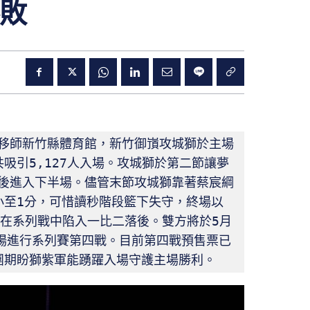
敗
日移師新竹縣體育館，新竹御嵿攻城獅於主場
吸引5,127人入場。攻城獅於第二節讓夢
落後進入下半場。儘管末節攻城獅靠著蔡宸綱
小至1分，可惜讀秒階段籃下失守，終場以
家，在系列戰中陷入一比二落後。雙方將於5月
場進行系列賽第四戰。目前第四戰預售票已
團期盼獅紫軍能踴躍入場守護主場勝利。