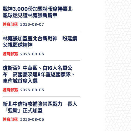
戰神3,000份加盟特報席捲臺北
邀球迷見證林庭謙新篇章
體育部落
2026-08-07
林庭謙加盟臺北台新戰神 盼延續
父親籃球精神
體育部落
2026-08-06
瓊斯盃》中華藍、白16人名單公
布 高國豪暌違8年重返國家隊、
車侑城首度入選
體育部落
2026-08-05
新北中信特攻補強禁區戰力 長人
「強斯」正式加盟
體育部落
2026-08-05