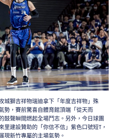
攻城獅吉祥物瑞迪拿下「年度吉祥物」殊
氣勢，賽前驚喜自體育館頂端「從天而
的鼓聲瞬間燃起全場鬥志。另外，今日球團
來里建設贊助的「你信不信」紫色口號短T，
展現新竹專屬的主場氣勢。