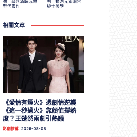
論 慕容清嶧成轉
列 銀河元素融合
型代表作
紳士美學
相關文章
《愛情有煙火》憑劇情逆襲
《這一秒過火》靠顏值撐熱
度？王楚然兩劇引熱議
影劇推薦
2026-08-08