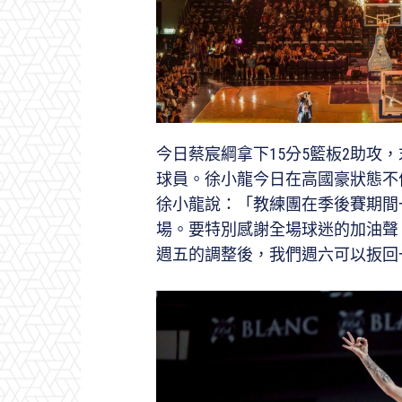
今日蔡宸綱拿下15分5籃板2助攻
球員。徐小龍今日在高國豪狀態不佳
徐小龍說：「教練團在季後賽期間
場。要特別感謝全場球迷的加油聲
週五的調整後，我們週六可以扳回