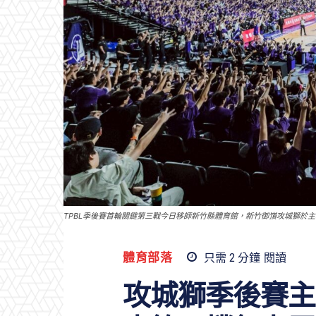
TPBL季後賽首輪關鍵第三戰今日移師新竹縣體育館，新竹御嵿攻城獅於
體育部落
只需 2
分鐘
閱讀
攻城獅季後賽主