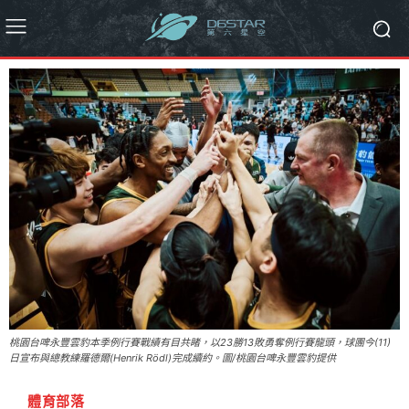
桃園台啤永豐雲豹本季例行賽戰績有目共睹，以23勝13敗勇奪例行賽龍頭，球團今(11)
日宣布與總教練羅德爾(Henrik Rödl)完成續約。圖/桃園台啤永豐雲豹提供
體育部落