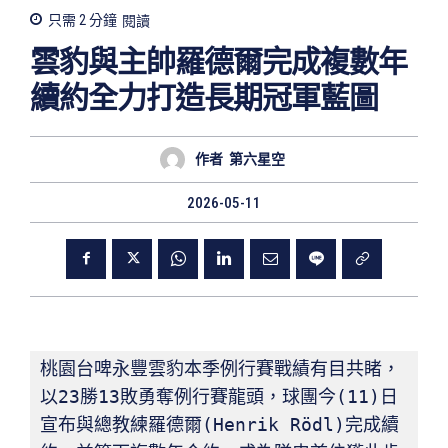
只需 2
分鐘
閱讀
雲豹與主帥羅德爾完成複數年
續約全力打造長期冠軍藍圖
作者
第六星空
2026-05-11
桃園台啤永豐雲豹本季例行賽戰績有目共睹，
以23勝13敗勇奪例行賽龍頭，球團今(11)日
宣布與總教練羅德爾(Henrik Rödl)完成續