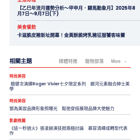
【乙巳年流月運勢分析～甲申月．驛馬動象月】2025年8
月7日～9月7日(下)
美食餐飲
卡滋脆皮豬新址開幕！金黃酥脆烤乳豬征服饕客味蕾
相關主題
媒體特推
寵物部落
More
時尚美容
檀健次演繹Roger Vivier七夕限定系列 銀河元素融合紳士美
學
時尚美容
鄧為美妝品牌形象照曝光 鬆弛穿搭展現品牌大使魅力
影劇推薦
《這一秒過火》張凌赫演技掀兩極討論 慕容清嶧成轉型代表
作