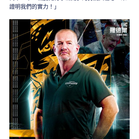
證明我們的實力！」