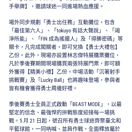
手舉牌】，邀請球迷一同進場熱血應援。
場外同步規劃「勇士出任務」互動攤位，包含
「最佳第六人」、「tokuyo 有話大聲說」、「竭
淨所能」、「FIN 成為搖擺人」及「得勝密碼」等
關卡，凡完成闖關者，即可兌換【勇士大禮包】
乙份。此外，現場亦設置林志傑特展購票攤位，
凡於季後賽期間現場購買兩張特展門票，即可額
外獲得【精美小禮】乙份。中場活動「沉著射手
挑戰賽」及「Lucky Ball」也將趣味登場，參與者
皆有機會獲得勇士周邊好禮。
季後賽勇士全員正式啟動「BEAST MODE」，以最
堅定的信念、最強悍的拚戰態度迎接每一場挑
戰。5 月 21 日起，號召所有勇士球迷齊聚臺北和
平籃球館，一同吶喊、並肩作戰，全面釋放屬於