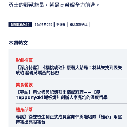
勇士的野獸能量，朝最高榮耀全力前進。
相關標籤TAGS
BEAST MODE
季後賽
臺北富邦勇士
本週熱文
影劇推薦
【深度特寫】《櫻桃琥珀》原著大結局：林其樂找到丟失
琥珀 發現蔣嶠西的秘密
美食餐飲
【專訪】用火候與記憶煎出情感料理——《極
Teppanyaki 鐵板燒》創辦人李兆均的溫度哲學
體育部落
專訪》從練習生到正式成員富邦悍將啦啦隊「維心」用堅
持舞出亮眼舞台