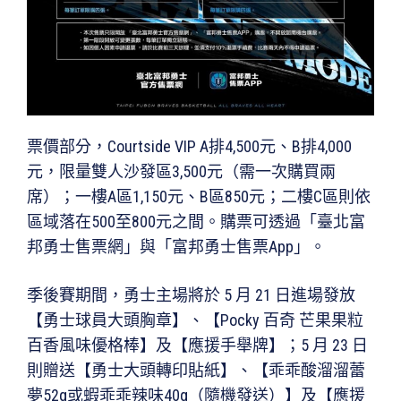
票價部分，Courtside VIP A排4,500元、B排4,000
元，限量雙人沙發區3,500元（需一次購買兩
席）；一樓A區1,150元、B區850元；二樓C區則依
區域落在500至800元之間。購票可透過「臺北富
邦勇士售票網」與「富邦勇士售票App」。
季後賽期間，勇士主場將於 5 月 21 日進場發放
【勇士球員大頭胸章】、【Pocky 百奇 芒果果粒
百香風味優格棒】及【應援手舉牌】；5 月 23 日
則贈送【勇士大頭轉印貼紙】、【乖乖酸溜溜蕾
夢52g或蝦乖乖辣味40g（隨機發送）】及【應援