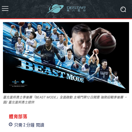
臺北富邦勇士季後賽「BEAST MODE」全面啟動 主場門票12日開賣 強勢迎戰季後賽 。
圖/ 臺北富邦勇士提供
體育部落
只需 2
分鐘
閱讀