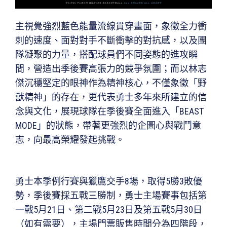
主視覺強烈藍色能量流線貫穿畫面，象徵全力衝
刺的速度、面對對手不斷衝擊的對抗感，以及團
隊凝聚的力量，搭配球員們不同姿態的進攻瞬
間，營造出季後賽高張力的競爭氛圍；而以林志
傑沉穩堅定的眼神作為精神核心，不僅象徵「野
獸精神」的存在，更代表勇士多年來所建立的信
念與文化，展現球隊在季後賽全面進入「BEAST
MODE」的狀態，帶著更強烈的企圖心與戰鬥意
志，向最高榮耀發起挑戰。
勇士本季例行賽與獵鷹交手8場，取得5勝3敗優
勢，季後賽採五戰三勝制，勇士主場賽事包括第
一戰5月21日、第二戰5月23日及第五戰5月30日
（如有需要），主場門票販售時間分為四階段，