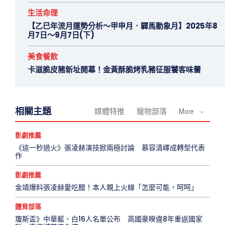
生活命理
【乙巳年流月運勢分析～甲申月．驛馬動象月】2025年8
月7日～9月7日(下)
美食餐飲
卡滋脆皮豬新址開幕！金黃酥脆烤乳豬征服饕客味蕾
相關主題
媒體特推
寵物部落
More
影劇推薦
《這一秒過火》張凌赫演技掀兩極討論 慕容清嶧成轉型代表
作
影劇推薦
金靖爆料張凌赫愛吃醋！本人親上火線「怎麼可能，呵呵」
體育部落
瓊斯盃》中華藍、白16人名單公布 高國豪暌違8年重返國家