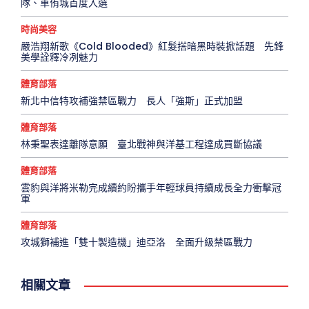
隊、車侑城首度入選
時尚美容
嚴浩翔新歌《Cold Blooded》紅髮搭暗黑時裝掀話題 先鋒
美學詮釋冷冽魅力
體育部落
新北中信特攻補強禁區戰力 長人「強斯」正式加盟
體育部落
林秉聖表達離隊意願 臺北戰神與洋基工程達成買斷協議
體育部落
雲豹與洋將米勒完成續約盼攜手年輕球員持續成長全力衝擊冠
軍
體育部落
攻城獅補進「雙十製造機」迪亞洛 全面升級禁區戰力
相關文章