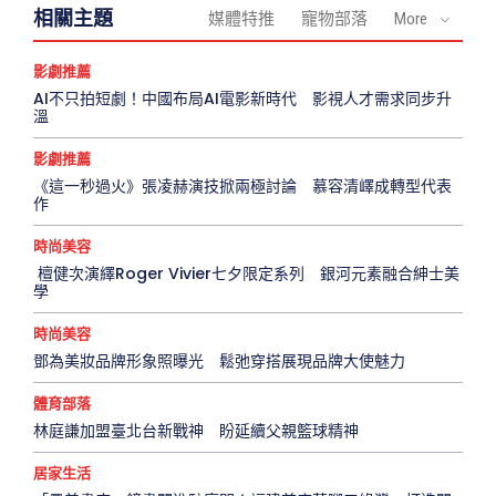
相關主題
媒體特推
寵物部落
More
影劇推薦
AI不只拍短劇！中國布局AI電影新時代 影視人才需求同步升
溫
影劇推薦
《這一秒過火》張凌赫演技掀兩極討論 慕容清嶧成轉型代表
作
時尚美容
檀健次演繹Roger Vivier七夕限定系列 銀河元素融合紳士美
學
時尚美容
鄧為美妝品牌形象照曝光 鬆弛穿搭展現品牌大使魅力
體育部落
林庭謙加盟臺北台新戰神 盼延續父親籃球精神
居家生活