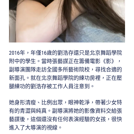
2016年，年僅16歲的劉浩存還只是北京舞蹈學院
附中的學生。當時張藝謀正在籌備電影《影》，
副導演團隊走訪全國多所藝術院校，尋找合適的
新面孔。就在北京舞蹈學院的練功房裡，正在壓
腿練功的劉浩存被工作人員注意到。
她身形清瘦、比例出眾，眼神乾淨，帶著少女特
有的青澀與純真。副導演將她的影像資料交給張
藝謀後，這個還沒有任何表演經驗的女孩，很快
進入了大導演的視線。