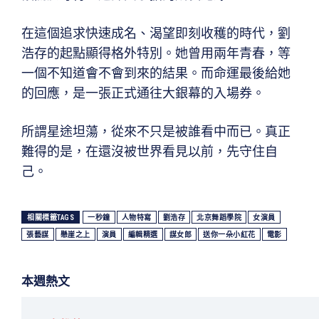
在這個追求快速成名、渴望即刻收穫的時代，劉
浩存的起點顯得格外特別。她曾用兩年青春，等
一個不知道會不會到來的結果。而命運最後給她
的回應，是一張正式通往大銀幕的入場券。
所謂星途坦蕩，從來不只是被誰看中而已。真正
難得的是，在還沒被世界看見以前，先守住自
己。
相關標籤TAGS
一秒鐘
人物特寫
劉浩存
北京舞蹈學院
女演員
張藝謀
懸崖之上
演員
編輯精選
謀女郎
送你一朵小紅花
電影
本週熱文