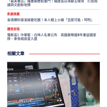
「最美書店」鐘書閣進駐廈門！福建首店落腳五緣灣 打造閱
讀與文創新地標
影劇推薦
金靖爆料張凌赫愛吃醋！本人親上火線「怎麼可能，呵呵」
體育部落
瓊斯盃》中華藍、白16人名單公布 高國豪暌違8年重返國家
隊、車侑城首度入選
相關文章