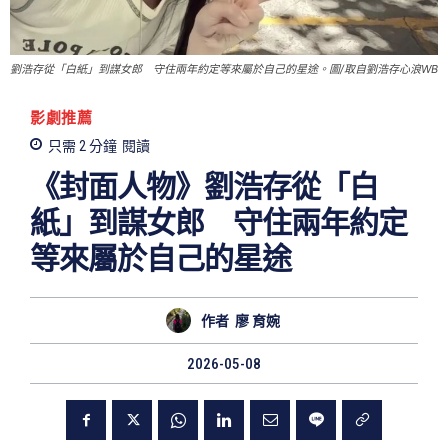
劉浩存從「白紙」到謀女郎 守住兩年約定等來屬於自己的星途。圖/取自劉浩存心浪WB
影劇推薦
只需 2
分鐘
閱讀
《封面人物》劉浩存從「白
紙」到謀女郎 守住兩年約定
等來屬於自己的星途
作者
廖 育婉
2026-05-08