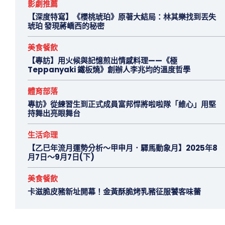
影劇推薦
【深度特寫】《櫻桃琥珀》原著大結局：林其樂找到丟失
琥珀 發現蔣嶠西的秘密
美食餐飲
【專訪】用火候與記憶煎出情感料理——《極
Teppanyaki 鐵板燒》創辦人李兆均的溫度哲學
體育部落
專訪》從練習生到正式成員富邦悍將啦啦隊「維心」用堅
持舞出亮眼舞台
生活命理
【乙巳年流月運勢分析～甲申月．驛馬動象月】2025年8
月7日～9月7日(下)
美食餐飲
卡滋脆皮豬新址開幕！金黃酥脆烤乳豬征服饕客味蕾