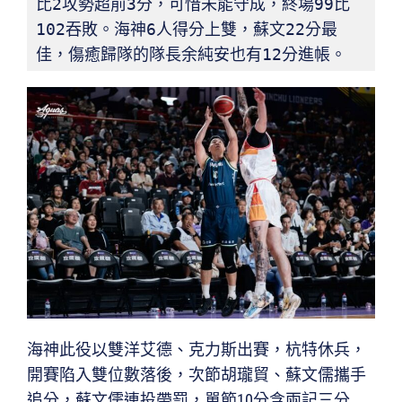
比2攻勢超前3分，可惜未能守成，終場99比
102吞敗。海神6人得分上雙，蘇文22分最
佳，傷癒歸隊的隊長余純安也有12分進帳。
海神此役以雙洋艾德、克力斯出賽，杭特休兵，
開賽陷入雙位數落後，次節胡瓏貿、蘇文儒攜手
追分，蘇文儒連投帶罰，單節10分含兩記三分