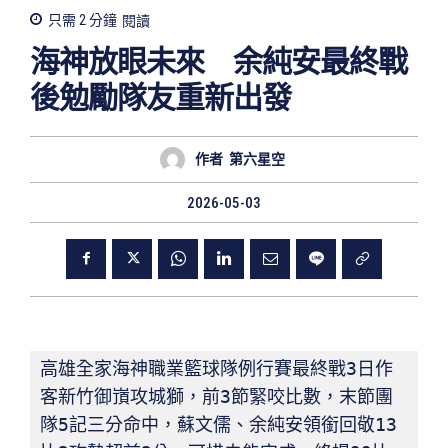
只需 2
分鐘
閱讀
海神放眼未來 余純安最終戰
後勉勵隊友重新出發
作者
第六星空
2026-05-03
高雄全家海神職業籃球隊例行賽最終戰3日作
客新竹御嵿攻城獅，前3節緊咬比數，末節團
隊5記三分命中，蘇文儒、余純安領銜回敬13