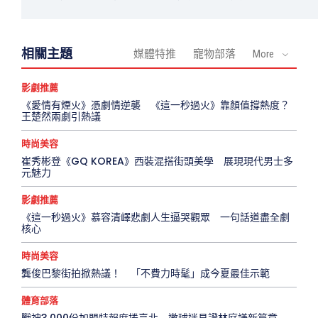
相關主題
媒體特推
寵物部落
More
影劇推薦
《愛情有煙火》憑劇情逆襲 《這一秒過火》靠顏值撐熱度？
王楚然兩劇引熱議
時尚美容
崔秀彬登《GQ KOREA》西裝混搭街頭美學 展現現代男士多
元魅力
影劇推薦
《這一秒過火》慕容清嶧悲劇人生逼哭觀眾 一句話道盡全劇
核心
時尚美容
龔俊巴黎街拍掀熱議！ 「不費力時髦」成今夏最佳示範
體育部落