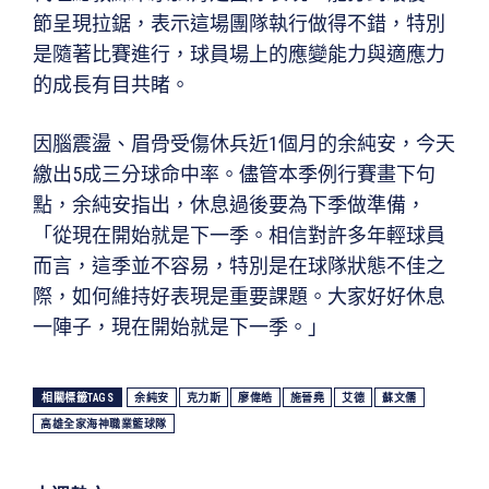
節呈現拉鋸，表示這場團隊執行做得不錯，特別
是隨著比賽進行，球員場上的應變能力與適應力
的成長有目共睹。
因腦震盪、眉骨受傷休兵近1個月的余純安，今天
繳出5成三分球命中率。儘管本季例行賽畫下句
點，余純安指出，休息過後要為下季做準備，
「從現在開始就是下一季。相信對許多年輕球員
而言，這季並不容易，特別是在球隊狀態不佳之
際，如何維持好表現是重要課題。大家好好休息
一陣子，現在開始就是下一季。」
相關標籤TAGS
余純安
克力斯
廖偉皓
施晉堯
艾德
蘇文儒
高雄全家海神職業籃球隊