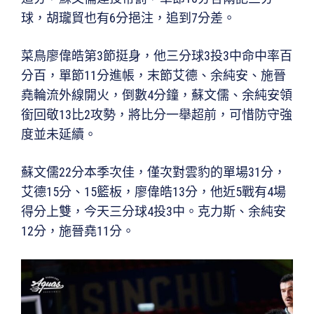
球，胡瓏貿也有6分挹注，追到7分差。
菜鳥廖偉皓第3節挺身，他三分球3投3中命中率百
分百，單節11分進帳，末節艾德、余純安、施晉
堯輪流外線開火，倒數4分鐘，蘇文儒、余純安領
銜回敬13比2攻勢，將比分一舉超前，可惜防守強
度並未延續。
蘇文儒22分本季次佳，僅次對雲豹的單場31分，
艾德15分、15籃板，廖偉皓13分，他近5戰有4場
得分上雙，今天三分球4投3中。克力斯、余純安
12分，施晉堯11分。