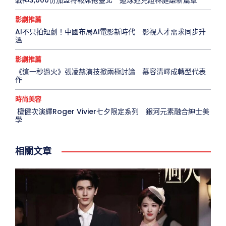
戰神3,000份加盟特報席捲臺北 邀球迷見證林庭謙新篇章
影劇推薦
AI不只拍短劇！中國布局AI電影新時代 影視人才需求同步升
溫
影劇推薦
《這一秒過火》張凌赫演技掀兩極討論 慕容清嶧成轉型代表
作
時尚美容
檀健次演繹Roger Vivier七夕限定系列 銀河元素融合紳士美
學
相關文章