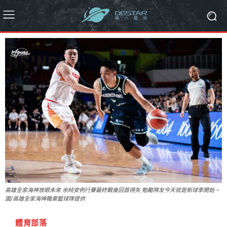
高雄全家海神放眼未來 余純安例行賽最終戰後回首得失 勉勵隊友今天就是新球季開始。
圖/高雄全家海神職業籃球隊提供
體育部落