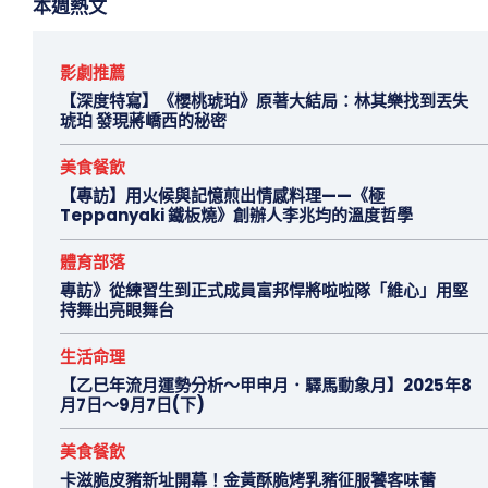
本週熱文
影劇推薦
【深度特寫】《櫻桃琥珀》原著大結局：林其樂找到丟失
琥珀 發現蔣嶠西的秘密
美食餐飲
【專訪】用火候與記憶煎出情感料理——《極
Teppanyaki 鐵板燒》創辦人李兆均的溫度哲學
體育部落
專訪》從練習生到正式成員富邦悍將啦啦隊「維心」用堅
持舞出亮眼舞台
生活命理
【乙巳年流月運勢分析～甲申月．驛馬動象月】2025年8
月7日～9月7日(下)
美食餐飲
卡滋脆皮豬新址開幕！金黃酥脆烤乳豬征服饕客味蕾