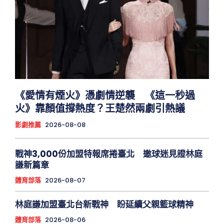
《愛情有煙火》憑劇情逆襲 《這一秒過
火》靠顏值撐熱度？王楚然兩劇引熱議
影劇推薦
2026-08-08
戰神3,000份加盟特報席捲臺北 邀球迷見證林庭
謙新篇章
體育部落
2026-08-07
林庭謙加盟臺北台新戰神 盼延續父親籃球精神
體育部落
2026-08-06