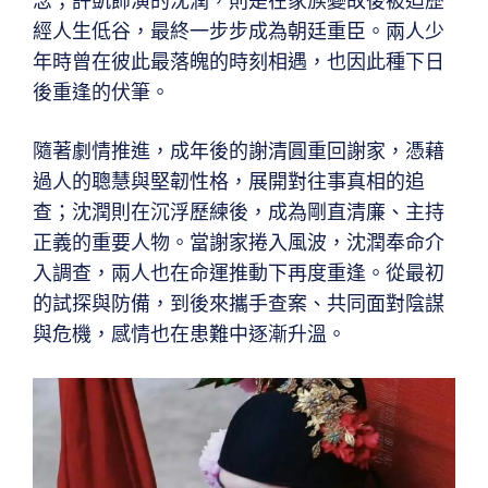
念；許凱飾演的沈潤，則是在家族變故後被迫歷
經人生低谷，最終一步步成為朝廷重臣。兩人少
年時曾在彼此最落魄的時刻相遇，也因此種下日
後重逢的伏筆。
隨著劇情推進，成年後的謝清圓重回謝家，憑藉
過人的聰慧與堅韌性格，展開對往事真相的追
查；沈潤則在沉浮歷練後，成為剛直清廉、主持
正義的重要人物。當謝家捲入風波，沈潤奉命介
入調查，兩人也在命運推動下再度重逢。從最初
的試探與防備，到後來攜手查案、共同面對陰謀
與危機，感情也在患難中逐漸升溫。