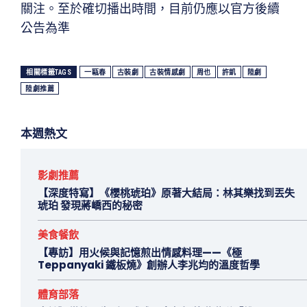
關注。至於確切播出時間，目前仍應以官方後續
公告為準
相關標籤TAGS
一甌春
古裝劇
古裝情感劇
周也
許凱
陸劇
陸劇推薦
本週熱文
影劇推薦
【深度特寫】《櫻桃琥珀》原著大結局：林其樂找到丟失
琥珀 發現蔣嶠西的秘密
美食餐飲
【專訪】用火候與記憶煎出情感料理——《極
Teppanyaki 鐵板燒》創辦人李兆均的溫度哲學
體育部落