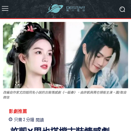
改編自作家尤四姐同名小說的古裝情感劇《一甌春》，由許凱與周也領銜主演。圖/取自
微信
影劇推薦
只需 2
分鐘
閱讀