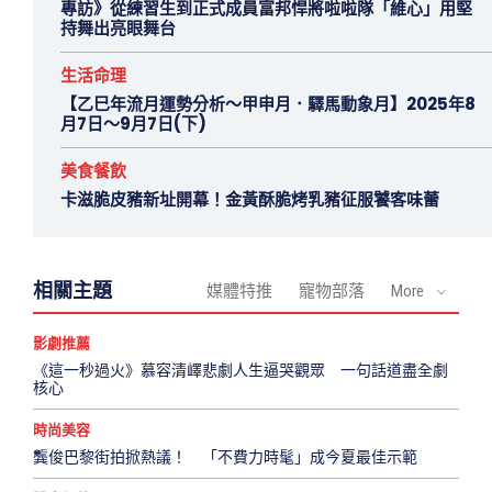
專訪》從練習生到正式成員富邦悍將啦啦隊「維心」用堅
持舞出亮眼舞台
生活命理
【乙巳年流月運勢分析～甲申月．驛馬動象月】2025年8
月7日～9月7日(下)
美食餐飲
卡滋脆皮豬新址開幕！金黃酥脆烤乳豬征服饕客味蕾
相關主題
媒體特推
寵物部落
More
影劇推薦
《這一秒過火》慕容清嶧悲劇人生逼哭觀眾 一句話道盡全劇
核心
時尚美容
龔俊巴黎街拍掀熱議！ 「不費力時髦」成今夏最佳示範