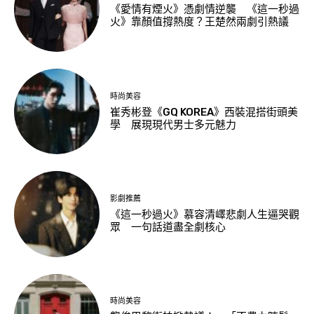
《愛情有煙火》憑劇情逆襲 《這一秒過
火》靠顏值撐熱度？王楚然兩劇引熱議
時尚美容
崔秀彬登《GQ KOREA》西裝混搭街頭美
學 展現現代男士多元魅力
影劇推薦
《這一秒過火》慕容清嶧悲劇人生逼哭觀
眾 一句話道盡全劇核心
時尚美容