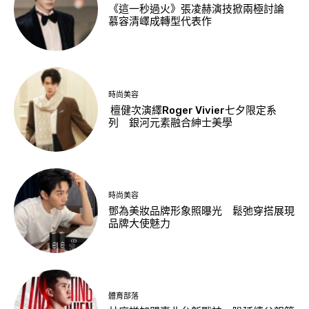
《這一秒過火》張凌赫演技掀兩極討論
慕容清嶧成轉型代表作
時尚美容
檀健次演繹Roger Vivier七夕限定系
列 銀河元素融合紳士美學
時尚美容
鄧為美妝品牌形象照曝光 鬆弛穿搭展現
品牌大使魅力
體育部落