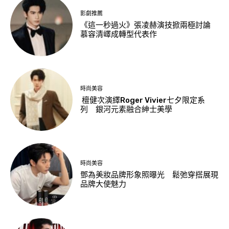
影劇推薦
《這一秒過火》張凌赫演技掀兩極討論
慕容清嶧成轉型代表作
時尚美容
檀健次演繹Roger Vivier七夕限定系
列 銀河元素融合紳士美學
時尚美容
鄧為美妝品牌形象照曝光 鬆弛穿搭展現
品牌大使魅力