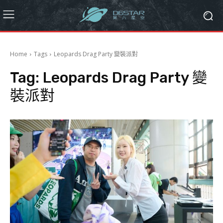
Home
Tags
Leopards Drag Party 變裝派對
Tag:
Leopards Drag Party 變
裝派對