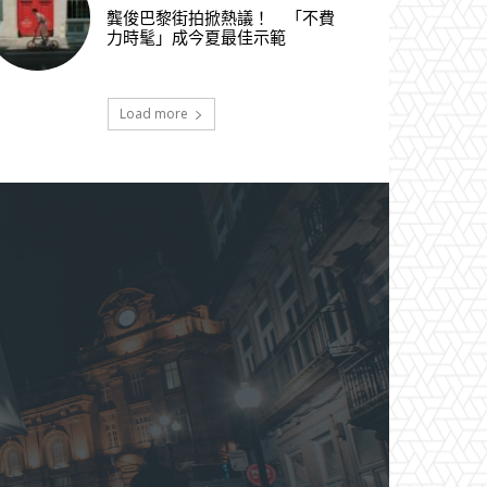
龔俊巴黎街拍掀熱議！ 「不費
力時髦」成今夏最佳示範
Load more