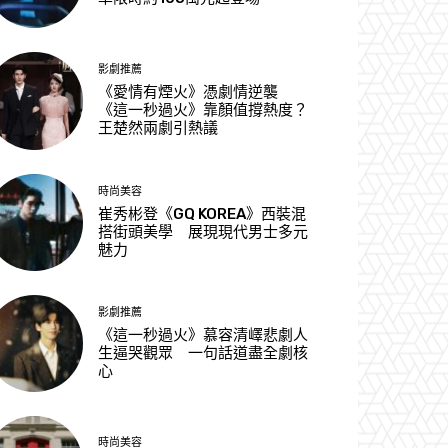
影劇推薦
《愛情有煙火》憑劇情逆襲
《這一秒過火》靠顏值撐熱度？
王楚然兩劇引熱議
時尚美容
崔秀彬登《GQ KOREA》西裝混
搭街頭美學 展現現代男士多元
魅力
影劇推薦
《這一秒過火》慕容清嶧悲劇人
生逼哭觀眾 一句話道盡全劇核
心
時尚美容