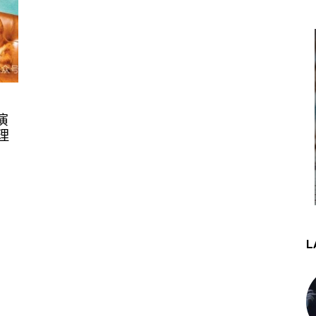
演
理
L