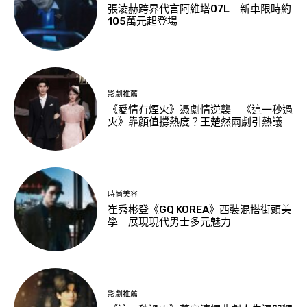
張淩赫跨界代言阿維塔07L 新車限時約
105萬元起登場
影劇推薦
《愛情有煙火》憑劇情逆襲 《這一秒過
火》靠顏值撐熱度？王楚然兩劇引熱議
時尚美容
崔秀彬登《GQ KOREA》西裝混搭街頭美
學 展現現代男士多元魅力
影劇推薦