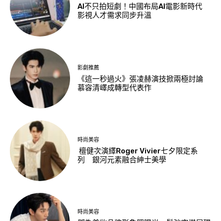
AI不只拍短劇！中國布局AI電影新時代
影視人才需求同步升溫
影劇推薦
《這一秒過火》張凌赫演技掀兩極討論
慕容清嶧成轉型代表作
時尚美容
檀健次演繹Roger Vivier七夕限定系
列 銀河元素融合紳士美學
時尚美容