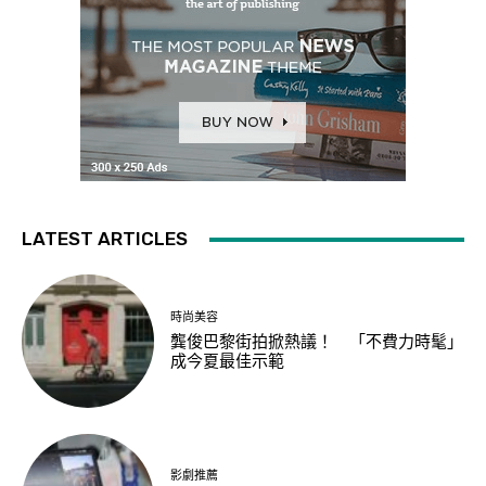
LATEST ARTICLES
時尚美容
龔俊巴黎街拍掀熱議！ 「不費力時髦」
成今夏最佳示範
影劇推薦