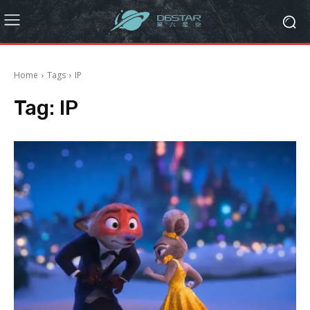
Home
Tags
IP
Tag:
IP