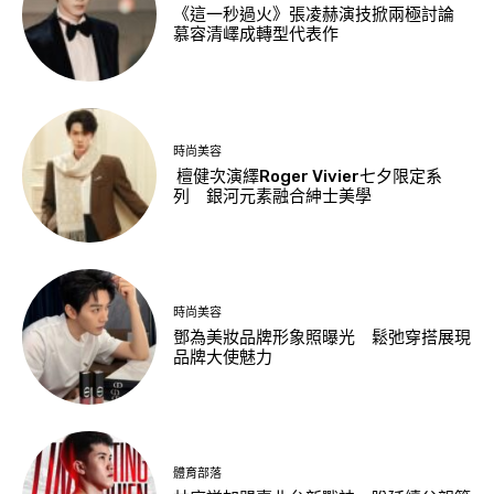
《這一秒過火》張凌赫演技掀兩極討論
慕容清嶧成轉型代表作
時尚美容
檀健次演繹Roger Vivier七夕限定系
列 銀河元素融合紳士美學
時尚美容
鄧為美妝品牌形象照曝光 鬆弛穿搭展現
品牌大使魅力
體育部落