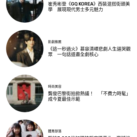
崔秀彬登《GQ KOREA》西裝混搭街頭美
學 展現現代男士多元魅力
影劇推薦
《這一秒過火》慕容清嶧悲劇人生逼哭觀
眾 一句話道盡全劇核心
時尚美容
龔俊巴黎街拍掀熱議！ 「不費力時髦」
成今夏最佳示範
體育部落