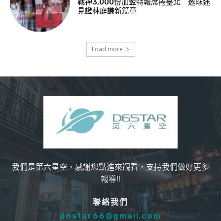
戰神3,000份加盟特報席捲臺北 邀球迷
見證林庭謙新篇章
Load more
我們是第六星空，感謝您點進來觀看，支持我們做好更多
報導!!
聯絡我們
d6star66@gmail.com