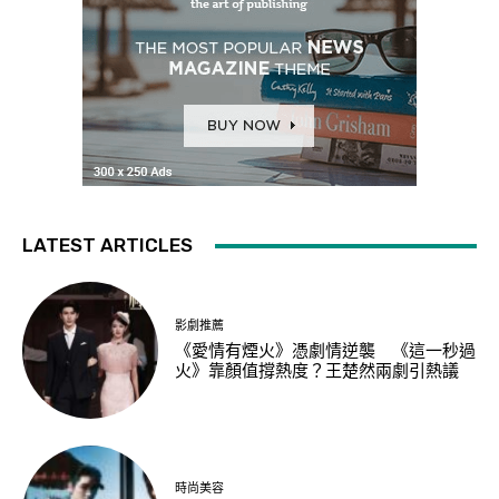
LATEST ARTICLES
影劇推薦
《愛情有煙火》憑劇情逆襲 《這一秒過
火》靠顏值撐熱度？王楚然兩劇引熱議
時尚美容