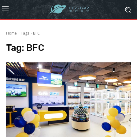
Home
Tags
BFC
Tag:
BFC