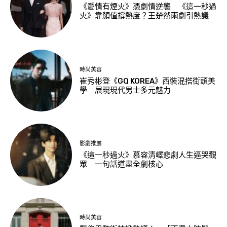
《愛情有煙火》憑劇情逆襲 《這一秒過
火》靠顏值撐熱度？王楚然兩劇引熱議
時尚美容
崔秀彬登《GQ KOREA》西裝混搭街頭美
學 展現現代男士多元魅力
影劇推薦
《這一秒過火》慕容清嶧悲劇人生逼哭觀
眾 一句話道盡全劇核心
時尚美容