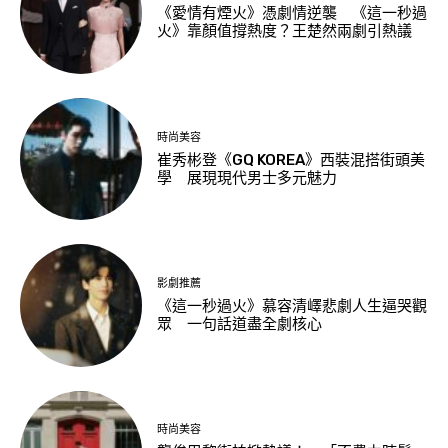
《愛情有煙火》憑劇情逆襲 《這一秒過
火》靠顏值撐熱度？王楚然兩劇引熱議
時尚美容
崔秀彬登《GQ KOREA》西裝混搭街頭美
學 展現現代男士多元魅力
影劇推薦
《這一秒過火》慕容清嶧悲劇人生逼哭觀
眾 一句話道盡全劇核心
時尚美容