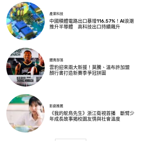
產業科技
中國積體電路出口暴增116.57%！AI浪潮
推升半導體 高科技出口持續飆升
體育部落
雲豹迎來兩大新援！莫騰、溫布許加盟
顏行書打造新賽季爭冠拼圖
影劇推薦
《我的鴕鳥先生》浙江衛視首播 斷臂少
年成長故事揭校園友情與社會溫度