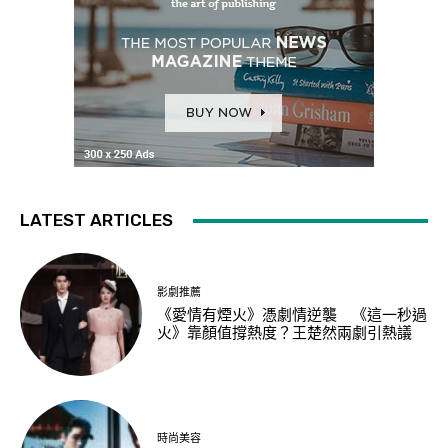
LATEST ARTICLES
影劇推薦
《愛情有煙火》憑劇情逆襲 《這一秒過
火》靠顏值撐熱度？王楚然兩劇引熱議
時尚美容