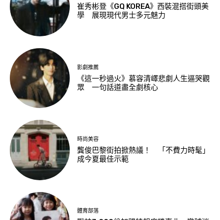
崔秀彬登《GQ KOREA》西裝混搭街頭美
學 展現現代男士多元魅力
影劇推薦
《這一秒過火》慕容清嶧悲劇人生逼哭觀
眾 一句話道盡全劇核心
時尚美容
龔俊巴黎街拍掀熱議！ 「不費力時髦」
成今夏最佳示範
體育部落