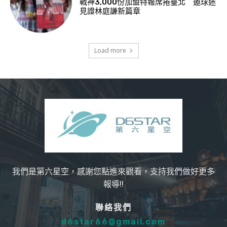
戰神3,000份加盟特報席捲臺北 邀球迷
見證林庭謙新篇章
Load more
我們是第六星空，感謝您點進來觀看，支持我們做好更多
報導!!
聯絡我們
d6star66@gmail.com