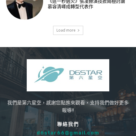
《這一秒過火》張凌赫演技掀兩極討論
慕容清嶧成轉型代表作
Load more
我們是第六星空，感謝您點進來觀看，支持我們做好更多
報導!!
聯絡我們
d6star66@gmail.com