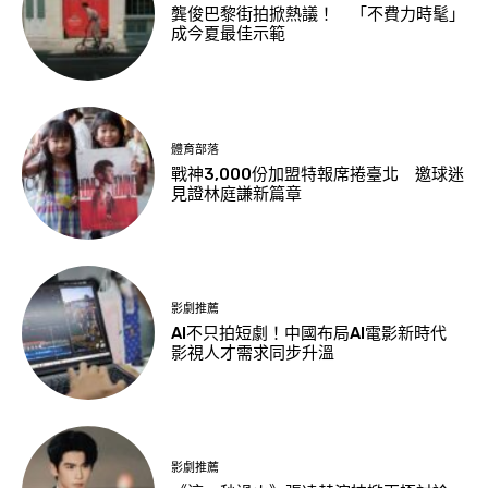
龔俊巴黎街拍掀熱議！ 「不費力時髦」
成今夏最佳示範
體育部落
戰神3,000份加盟特報席捲臺北 邀球迷
見證林庭謙新篇章
影劇推薦
AI不只拍短劇！中國布局AI電影新時代
影視人才需求同步升溫
影劇推薦