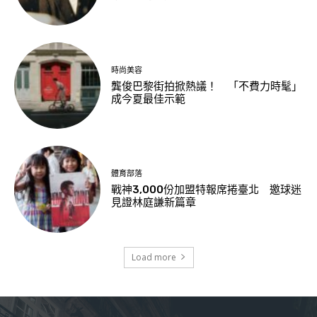
時尚美容
龔俊巴黎街拍掀熱議！ 「不費力時髦」
成今夏最佳示範
體育部落
戰神3,000份加盟特報席捲臺北 邀球迷
見證林庭謙新篇章
Load more