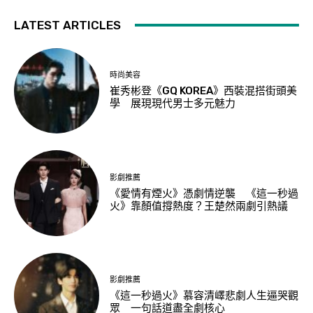
LATEST ARTICLES
時尚美容
崔秀彬登《GQ KOREA》西裝混搭街頭美
學 展現現代男士多元魅力
影劇推薦
《愛情有煙火》憑劇情逆襲 《這一秒過
火》靠顏值撐熱度？王楚然兩劇引熱議
影劇推薦
《這一秒過火》慕容清嶧悲劇人生逼哭觀
眾 一句話道盡全劇核心