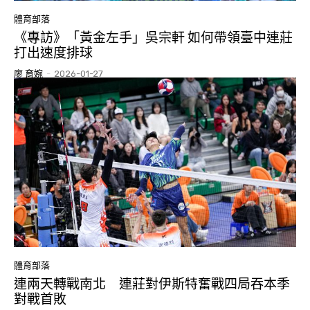
體育部落
《專訪》「黃金左手」吳宗軒 如何帶領臺中連莊
打出速度排球
廖 育婉
-
2026-01-27
體育部落
連兩天轉戰南北 連莊對伊斯特奮戰四局吞本季
對戰首敗