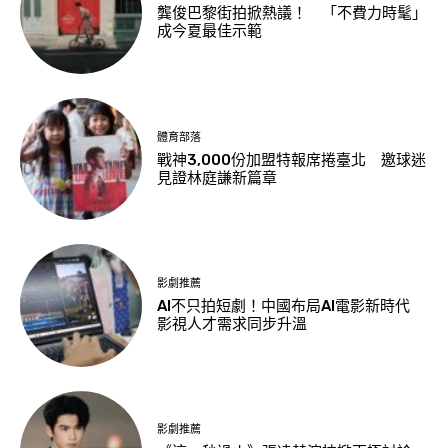
龔俊巴黎街拍掀熱議！ 「不費力時髦」
成今夏最佳示範
體育部落
戰神3,000份加盟特報席捲臺北 邀球迷
見證林庭謙新篇章
影劇推薦
AI不只拍短劇！中國布局AI電影新時代
影視人才需求同步升溫
影劇推薦