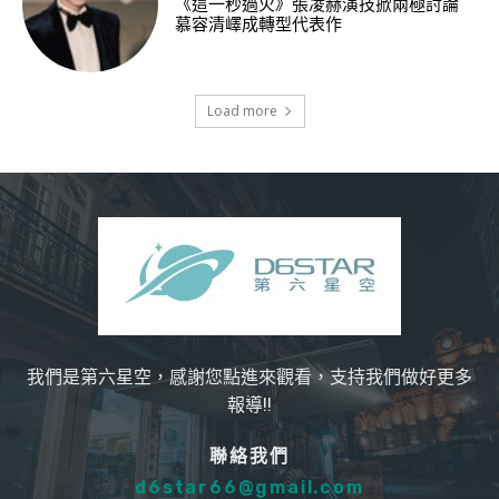
《這一秒過火》張凌赫演技掀兩極討論
慕容清嶧成轉型代表作
Load more
我們是第六星空，感謝您點進來觀看，支持我們做好更多
報導!!
聯絡我們
d6star66@gmail.com