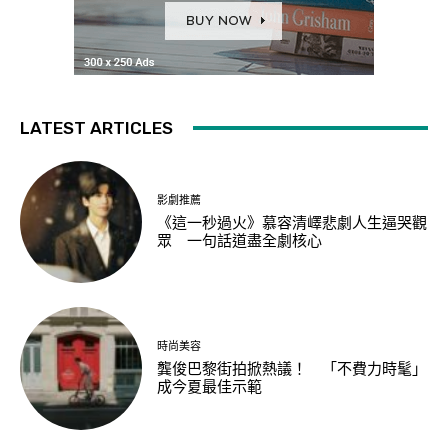
LATEST ARTICLES
影劇推薦
《這一秒過火》慕容清嶧悲劇人生逼哭觀
眾 一句話道盡全劇核心
時尚美容
龔俊巴黎街拍掀熱議！ 「不費力時髦」
成今夏最佳示範