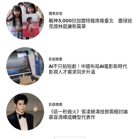
體育部落
戰神3,000份加盟特報席捲臺北 邀球迷
見證林庭謙新篇章
影劇推薦
AI不只拍短劇！中國布局AI電影新時代
影視人才需求同步升溫
影劇推薦
《這一秒過火》張凌赫演技掀兩極討論
慕容清嶧成轉型代表作