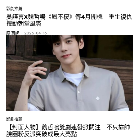
影劇推薦
吳謹言X魏哲鳴《鳳不棲》傳4月開機 重生復仇
攪動朝堂風雲
廖 育婉
-
2026-04-16
影劇推薦
【封面人物】魏哲鳴雙劇連發掀關注 不只靠帥
臉圈粉反派突破成最大亮點