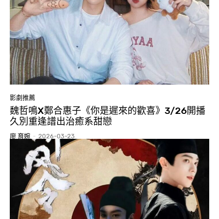
影劇推薦
魏哲鳴X鄭合惠子《你是遲來的歡喜》3/26開播
久別重逢譜出治癒系甜戀
廖 育婉
-
2026-03-23