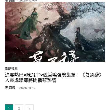
廖 育婉
-
2025-12-09
影劇推薦
迪麗熱巴×陳飛宇×魏哲鳴強勢集結！《慕胥辭》
人靈虐戀即將開播惹熱議
廖 育婉
-
2025-11-12
1
2