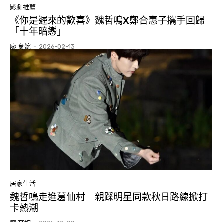
影劇推薦
《你是遲來的歡喜》魏哲鳴X鄭合惠子攜手回歸
「十年暗戀」
廖 育婉
-
2026-02-13
居家生活
魏哲鳴走進葛仙村 親踩明星同款秋日路線掀打
卡熱潮