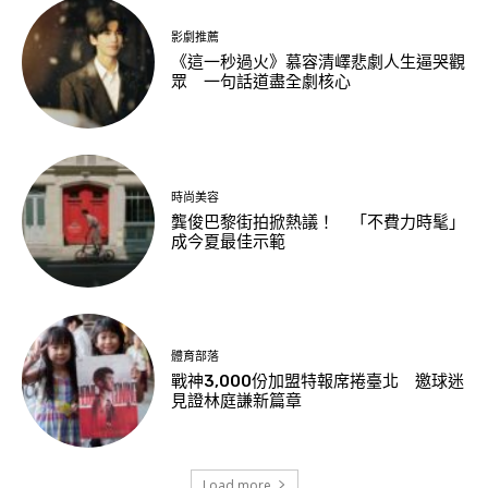
影劇推薦
《這一秒過火》慕容清嶧悲劇人生逼哭觀
眾 一句話道盡全劇核心
時尚美容
龔俊巴黎街拍掀熱議！ 「不費力時髦」
成今夏最佳示範
體育部落
戰神3,000份加盟特報席捲臺北 邀球迷
見證林庭謙新篇章
Load more