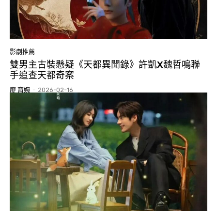
影劇推薦
雙男主古裝懸疑《天都異聞錄》許凱X魏哲鳴聯
手追查天都奇案
廖 育婉
-
2026-02-16