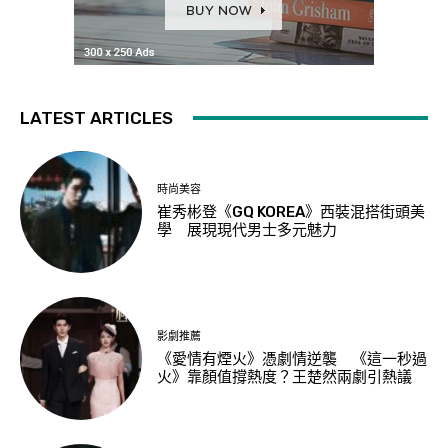
LATEST ARTICLES
時尚美容
崔秀彬登《GQ KOREA》西裝混搭街頭美
學 展現現代男士多元魅力
影劇推薦
《愛情有煙火》憑劇情逆襲 《這一秒過
火》靠顏值撐熱度？王楚然兩劇引熱議