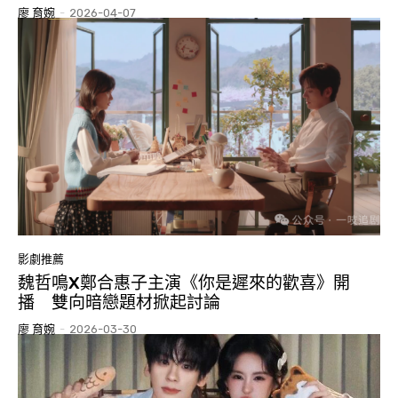
廖 育婉
-
2026-04-07
影劇推薦
魏哲鳴X鄭合惠子主演《你是遲來的歡喜》開
播 雙向暗戀題材掀起討論
廖 育婉
-
2026-03-30