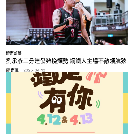
體育部落
劉承彥三分連發難挽頹勢 鋼鐵人主場不敵領航猿
廖 育婉
-
2025-04-12