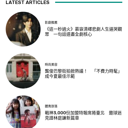
LATEST ARTICLES
影劇推薦
《這一秒過火》慕容清嶧悲劇人生逼哭觀
眾 一句話道盡全劇核心
時尚美容
龔俊巴黎街拍掀熱議！ 「不費力時髦」
成今夏最佳示範
體育部落
戰神3,000份加盟特報席捲臺北 邀球迷
見證林庭謙新篇章