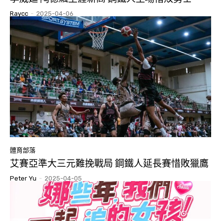
Raycc
-
2025-04-06
體育部落
艾賽亞準大三元難挽戰局 鋼鐵人延長賽惜敗獵鷹
Peter Yu
-
2025-04-05