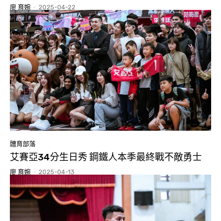
廖 育婉
-
2025-04-22
體育部落
艾賽亞34分生日秀 鋼鐵人本季最終戰不敵勇士
廖 育婉
-
2025-04-13