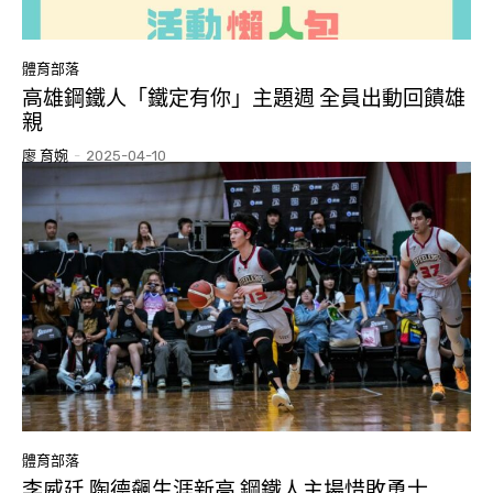
體育部落
高雄鋼鐵人「鐵定有你」主題週 全員出動回饋雄
親
廖 育婉
-
2025-04-10
體育部落
李威廷 陶德飆生涯新高 鋼鐵人主場惜敗勇士