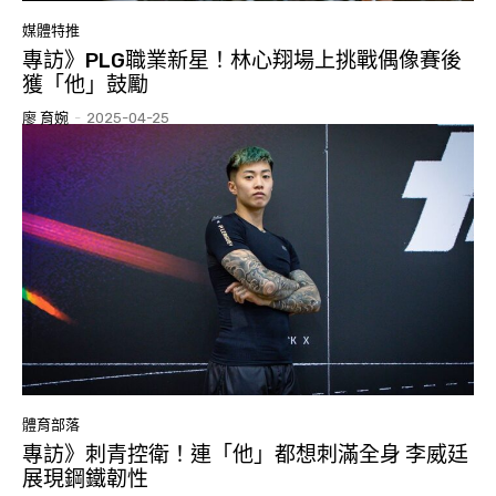
媒體特推
專訪》PLG職業新星！林心翔場上挑戰偶像賽後
獲「他」鼓勵
廖 育婉
-
2025-04-25
體育部落
專訪》刺青控衛！連「他」都想刺滿全身 李威廷
展現鋼鐵韌性