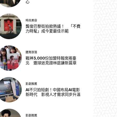
心
時尚美容
龔俊巴黎街拍掀熱議！ 「不費
力時髦」成今夏最佳示範
體育部落
戰神3,000份加盟特報席捲臺
北 邀球迷見證林庭謙新篇章
影劇推薦
AI不只拍短劇！中國布局AI電影
新時代 影視人才需求同步升溫
影劇推薦