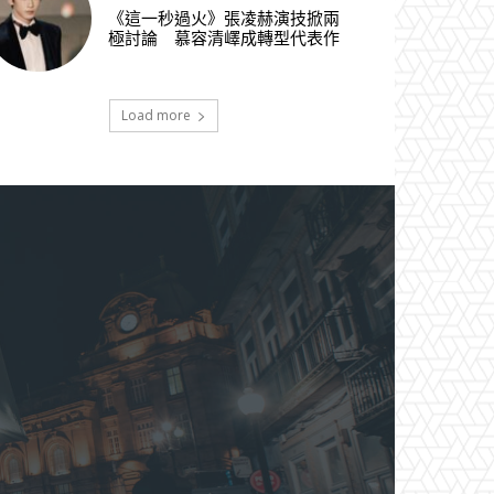
《這一秒過火》張凌赫演技掀兩
極討論 慕容清嶧成轉型代表作
Load more