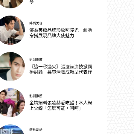
學
時尚美容
鄧為美妝品牌形象照曝光 鬆弛
穿搭展現品牌大使魅力
影劇推薦
《這一秒過火》張凌赫演技掀兩
極討論 慕容清嶧成轉型代表作
影劇推薦
金靖爆料張凌赫愛吃醋！本人親
上火線「怎麼可能，呵呵」
體育部落