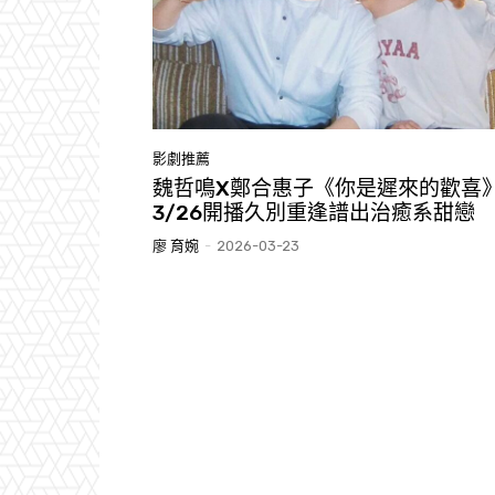
影劇推薦
魏哲鳴X鄭合惠子《你是遲來的歡喜
3/26開播久別重逢譜出治癒系甜戀
廖 育婉
-
2026-03-23