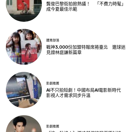
龔俊巴黎街拍掀熱議！ 「不費力時髦」
成今夏最佳示範
體育部落
戰神3,000份加盟特報席捲臺北 邀球迷
見證林庭謙新篇章
影劇推薦
AI不只拍短劇！中國布局AI電影新時代
影視人才需求同步升溫
影劇推薦