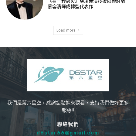
《這一秒過火》張凌赫演技掀兩極討論
慕容清嶧成轉型代表作
Load more
我們是第六星空，感謝您點進來觀看，支持我們做好更多
報導!!
聯絡我們
d6star66@gmail.com