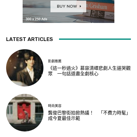
LATEST ARTICLES
影劇推薦
《這一秒過火》慕容清嶧悲劇人生逼哭觀
眾 一句話道盡全劇核心
時尚美容
龔俊巴黎街拍掀熱議！ 「不費力時髦」
成今夏最佳示範