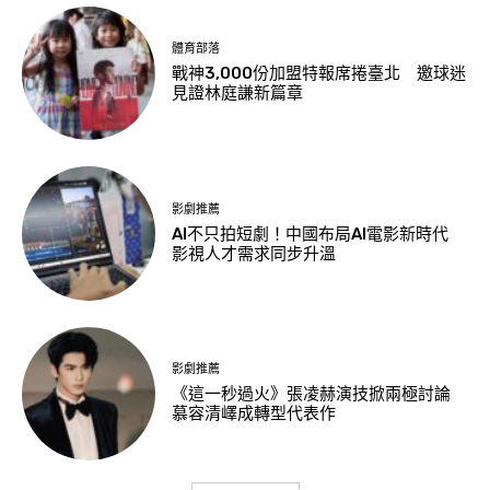
體育部落
戰神3,000份加盟特報席捲臺北 邀球迷
見證林庭謙新篇章
影劇推薦
AI不只拍短劇！中國布局AI電影新時代
影視人才需求同步升溫
影劇推薦
《這一秒過火》張凌赫演技掀兩極討論
慕容清嶧成轉型代表作