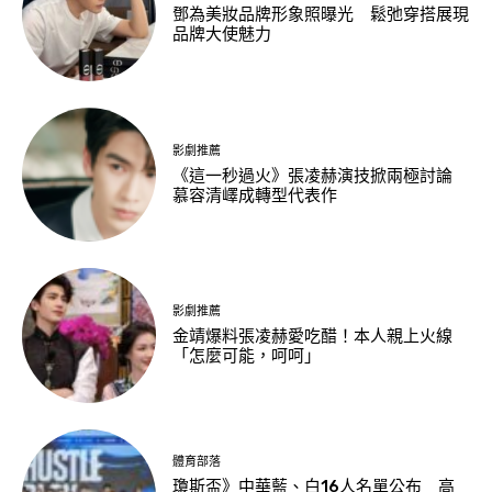
鄧為美妝品牌形象照曝光 鬆弛穿搭展現
品牌大使魅力
影劇推薦
《這一秒過火》張凌赫演技掀兩極討論
慕容清嶧成轉型代表作
影劇推薦
金靖爆料張凌赫愛吃醋！本人親上火線
「怎麼可能，呵呵」
體育部落
瓊斯盃》中華藍、白16人名單公布 高