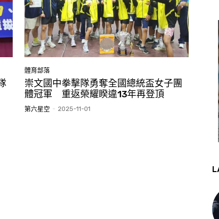
體育部落
隊
崇文國中拳擊隊勇奪全國總統盃女子團
體冠軍 重返榮耀睽違13年再登頂
第六星空
-
2025-11-01
L