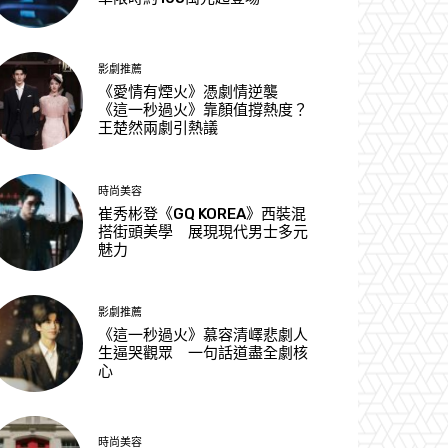
影劇推薦
《愛情有煙火》憑劇情逆襲
《這一秒過火》靠顏值撐熱度？
王楚然兩劇引熱議
時尚美容
崔秀彬登《GQ KOREA》西裝混
搭街頭美學 展現現代男士多元
魅力
影劇推薦
《這一秒過火》慕容清嶧悲劇人
生逼哭觀眾 一句話道盡全劇核
心
時尚美容