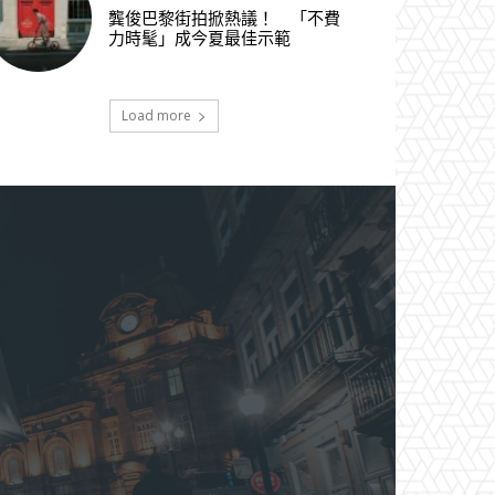
龔俊巴黎街拍掀熱議！ 「不費
力時髦」成今夏最佳示範
Load more